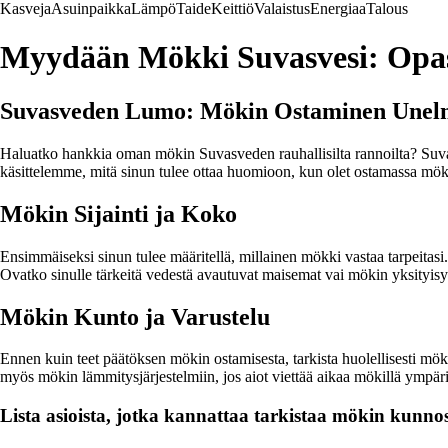
Kasveja
Asuinpaikka
Lämpö
Taide
Keittiö
Valaistus
Energiaa
Talous
Myydään Mökki Suvasvesi: Opas
Suvasveden Lumo: Mökin Ostaminen Unelm
Haluatko hankkia oman mökin Suvasveden rauhallisilta rannoilta? Suva
käsittelemme, mitä sinun tulee ottaa huomioon, kun olet ostamassa mö
Mökin Sijainti ja Koko
Ensimmäiseksi sinun tulee määritellä, millainen mökki vastaa tarpeitasi. 
Ovatko sinulle tärkeitä vedestä avautuvat maisemat vai mökin yksityisyys
Mökin Kunto ja Varustelu
Ennen kuin teet päätöksen mökin ostamisesta, tarkista huolellisesti mökin 
myös mökin lämmitysjärjestelmiin, jos aiot viettää aikaa mökillä ympär
Lista asioista, jotka kannattaa tarkistaa mökin kunno