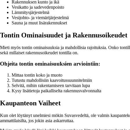
Rakennuksen kunto ja ikä
Vesikatto ja sadevedenpoisto
Lämmitysjärjestelmä
Vesijohto- ja viemärijärjestelmä
Sauna ja muut lisärakennukset
Tontin Ominaisuudet ja Rakennusoikeudet
Mieti myös tontin ominaisuuksia ja mahdollisia rajoituksia. Onko tontilla
sekä millaiset rakennusoikeudet tontilla on.
Ohjeita tontin ominaisuuksien arviointiin:
Mittaa tontin koko ja muoto
Tutustu mahdollisiin kaavoitussuunnitelmiin
Selvitä, mihin rakentamiseen tarvitaan lupa
Kysy lisätietoja paikalliselta rakennusvalvonnalta
Kaupanteon Vaiheet
Kun olet löytänyt unelmiesi mökin Suvasvedeltä, ole valmis kaupantekoon
ammattilaisilta, jos jokin asia askarruttaa.