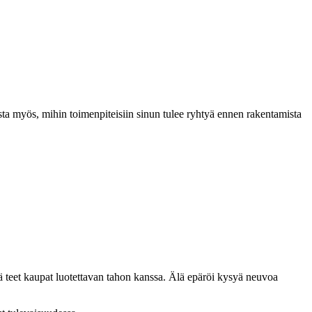
rkista myös, mihin toimenpiteisiin sinun tulee ryhtyä ennen rakentamista
tä teet kaupat luotettavan tahon kanssa. Älä epäröi kysyä neuvoa