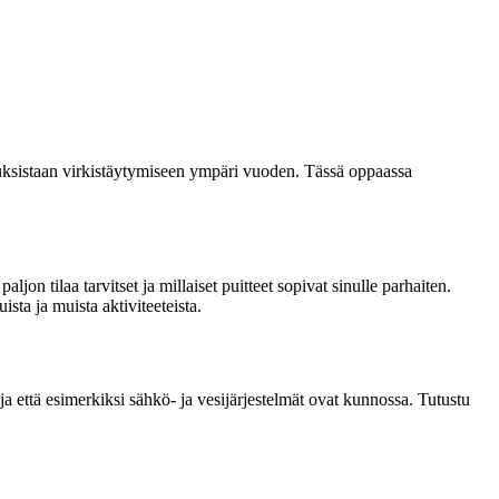
uksistaan virkistäytymiseen ympäri vuoden. Tässä oppaassa
on tilaa tarvitset ja millaiset puitteet sopivat sinulle parhaiten.
sta ja muista aktiviteeteista.
 ja että esimerkiksi sähkö- ja vesijärjestelmät ovat kunnossa. Tutustu