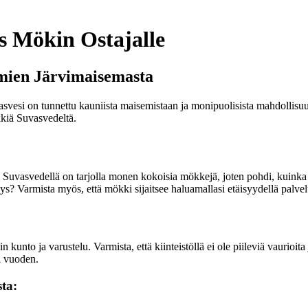
 Mökin Ostajalle
ien Järvimaisemasta
svesi on tunnettu kauniista maisemistaan ja monipuolisista mahdollisu
kkiä Suvasvedeltä.
Suvasvedellä on tarjolla monen kokoisia mökkejä, joten pohdi, kuinka palj
? Varmista myös, että mökki sijaitsee haluamallasi etäisyydellä palvelui
kunto ja varustelu. Varmista, että kiinteistöllä ei ole piileviä vaurioita
i vuoden.
sta: