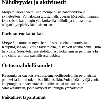
Nähtävyydet ja aktiviteetit
Morpeth tarjoaa vierailleen monipuolisia nähtävyyksiä ja
aktiviteetteja. Voit aloittaa tutustumalla upeaan Morpethin linnaan,
joka seisoo kaupungin yllä korkealla kalliolla ja tarjoaa upeat
näkymät ympäröivään maisemaan.
Parhaat ruokapaikat
Morpeth
on tunnettu myös herkullisesta ruokakulttuuristaan.
Kaupungissa on lukuisia ravintoloita, joista voit nauttia paikallisista
herkuista. Suosittelemme ehdottomasti kokeilemaan perinteistä fish
and chips -annosta paikallisessa pubissa.
Ostosmahdollisuudet
Kaupunki tarjoaa loistavat ostosmahdollisuudet niin perinteisistä
putiikeista kuin moderneista liikkeistäkin. Voit tehdä löytöjä vanhan
kaupunginosan viehättävistä putiikeista tai tutustua suuriin
ostoskeskuksiin, jotka löytyvät kaupungin ympäristöstä.
Paikalliset tapahtumat