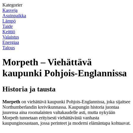
Kategorier
Kasveja
Asuinpaikka
Lämpö
Taide
Keittiö
Valaistus
Energiaa
Talous
Morpeth – Viehättävä
kaupunki Pohjois-Englannissa
Historia ja tausta
Morpeth
on viehättävä kaupunki Pohjois-Englannissa, joka sijaitsee
Northumberlandin kreivikunnassa. Kaupungin historia juontaa
juurensa aina roomalaisten valtakaudelle asti, mutta nykyään
Morpeth tunnetaan erityisesti viehättävästä vanhasta
kaupunginosastaan, jossa perinteet ja moderni elämäntapa kohtaavat.