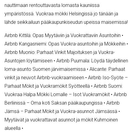
nauttimaan rentouttavasta lomasta kauniissa
ympäristössä. Vuokraa mökki Helsingissä jo tänään ja
lähde seikkailuun pääkaupunkiseudun upeissa maisemissa!
Airbnb Kittilä: Opas Myytäviin ja Vuokrattaviin Asuntoihin
•
Airbnb Kangasniemi: Opas Vuokra-asuntoihin ja Mökkeihin
•
Airbnb Muonio: Parhaat Vinkit Majoituksen ja Vuokra-
Asuntojen löytämiseen
•
Airbnb Puumala: Löydä täydellinen
loma-asunto Suomen järvimaisemissa
•
Alicante: Parhaat
vinkit ja neuvot Airbnb-vuokraamiseen
•
Airbnb Iso-Syöte –
Parhaat Mökit ja Vuokramökit Syötteellä
•
Airbnb Suomi:
Vuokraa Halpa Mökki Lomalle – Isot Vuokramökit
•
Airbnb
Berliinissä – Oma koti Saksan pääkaupungissa
•
Airbnb
Jämsä – Parhaat Mökit ja Vuokra-asunnot Jämsässä
•
Myytävät ja vuokrattavat asunnot ja mökit Kuhmoinen
alueella
•