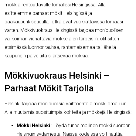
mökkiä rentouttavalle lomallesi Helsingissä. Alla
esittelemme parhaat mökit Helsingissä ja
pääkaupunkiseudulla, jotka ovat vuokrattavissa lomaasi
varten. Mökkivuokraus Helsingissä tarjoaa monipuolisen
valikoiman viehättäviä mökkejä eri tarpeisiin, olit sitten
etsimässä luonnonrauhaa, rantamaisemaa tai lähellä
kaupungin palveluita sijaitsevaa mökkiä.
Mökkivuokraus Helsinki –
Parhaat Mökit Tarjolla
Helsinki tarjoaa monipuolisia vaihtoehtoja mökkilomailuun.
Alla muutamia suosituimpia kohteita ja mökkejä Helsingissä:
Mökki Helsinki
: Löydä tunnelmallinen mökki suoraan
Helsingin sydämestä. Näissä kodeissa voit nauttia