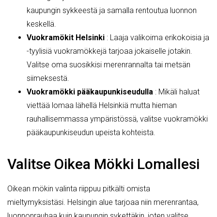
kaupungin sykkeestä ja samalla rentoutua luonnon
keskellä.
Vuokramökit Helsinki
: Laaja valikoima erikokoisia ja
-tyylisiä vuokramökkejä tarjoaa jokaiselle jotakin.
Valitse oma suosikkisi merenrannalta tai metsän
siimeksestä.
Vuokramökki pääkaupunkiseudulla
: Mikäli haluat
viettää lomaa lähellä Helsinkiä mutta hieman
rauhallisemmassa ympäristössä, valitse vuokramökki
pääkaupunkiseudun upeista kohteista.
Valitse Oikea Mökki Lomallesi
Oikean mökin valinta riippuu pitkälti omista
mieltymyksistäsi. Helsingin alue tarjoaa niin merenrantaa,
luonnonrauhaa kuin kaupungin sykettäkin, joten valitse