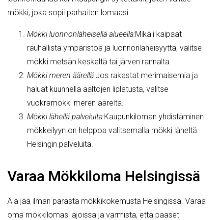
mökki, joka sopii parhaiten lomaasi.
Mökki luonnonläheisellä alueella:
Mikäli kaipaat
rauhallista ympäristöä ja luonnonläheisyyttä, valitse
mökki metsän keskeltä tai järven rannalta.
Mökki meren äärellä:
Jos rakastat merimaisemia ja
haluat kuunnella aaltojen liplatusta, valitse
vuokramökki meren ääreltä.
Mökki lähellä palveluita:
Kaupunkiloman yhdistäminen
mökkeilyyn on helppoa valitsemalla mökki läheltä
Helsingin palveluita.
Varaa Mökkiloma Helsingissä
Älä jää ilman parasta mökkikokemusta Helsingissä. Varaa
oma mökkilomasi ajoissa ja varmista, että pääset