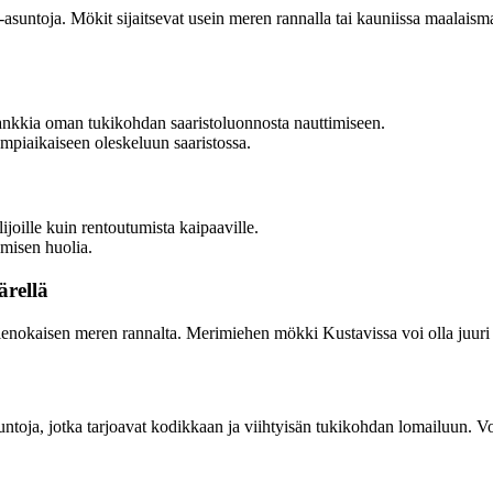
suntoja. Mökit sijaitsevat usein meren rannalla tai kauniissa maalais
nkkia oman tukikohdan saaristoluonnosta nauttimiseen.
mpiaikaiseen oleskeluun saaristossa.
ijoille kuin rentoutumista kaipaaville.
misen huolia.
rellä
okaisen meren rannalta. Merimiehen mökki Kustavissa voi olla juuri se 
toja, jotka tarjoavat kodikkaan ja viihtyisän tukikohdan lomailuun. 