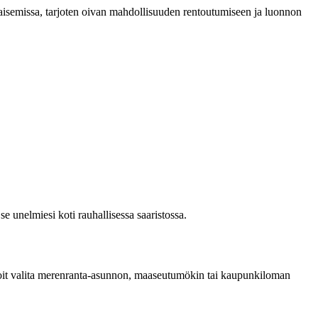
maisemissa, tarjoten oivan mahdollisuuden rentoutumiseen ja luonnon
unelmiesi koti rauhallisessa saaristossa.
Voit valita merenranta-asunnon, maaseutumökin tai kaupunkiloman