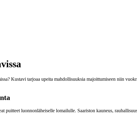
vissa
ssa? Kustavi tarjoaa upeita mahdollisuuksia majoittumiseen niin vuok
unta
eat puitteet luonnonläheiselle lomailulle. Saariston kauneus, rauhallisuu