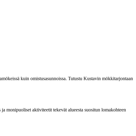
ramökeissä kuin omistusasunnoissa. Tutustu Kustavin mökkitarjontaan
s ja monipuoliset aktiviteetit tekevät alueesta suositun lomakohteen