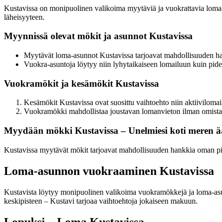
Kustavissa on monipuolinen valikoima myytäviä ja vuokrattavia loma-a
läheisyyteen.
Myynnissä olevat mökit ja asunnot Kustavissa
Myytävät loma-asunnot Kustavissa tarjoavat mahdollisuuden ha
Vuokra-asuntoja löytyy niin lyhytaikaiseen lomailuun kuin pide
Vuokramökit ja kesämökit Kustavissa
Kesämökit Kustavissa ovat suosittu vaihtoehto niin aktiivilomail
Vuokramökki mahdollistaa joustavan lomanvieton ilman omista
Myydään mökki Kustavissa – Unelmiesi koti meren ää
Kustavissa myytävät mökit tarjoavat mahdollisuuden hankkia oman pien
Loma-asunnon vuokraaminen Kustavissa
Kustavista löytyy monipuolinen valikoima vuokramökkejä ja loma-asun
keskipisteen – Kustavi tarjoaa vaihtoehtoja jokaiseen makuun.
Lopuksi – Loma Kustavissa