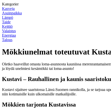
Kategorier
Kasveja
Asuinpaikka
Lämpö
Taide
Keittiö
Valaistus
Energiaa
Talous
Mökkiunelmat toteutuvat Kusta
Oletko haaveillut omasta loma-asunnosta kauniissa merenrantamaisemi
ja löydä unelmiesi kesämökki tai loma-asunto!
Kustavi – Rauhallinen ja kaunis saaristok
Kustavi sijaitsee saaristossa Länsi-Suomen rannikolla, ja se tarjoaa up
niin kotimaisille kuin ulkomaisille matkailijoille.
Mökkien tarjonta Kustavissa