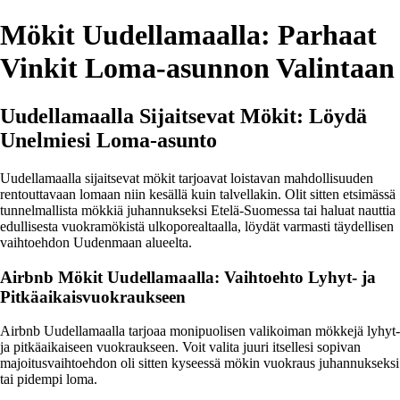
Mökit Uudellamaalla: Parhaat
Vinkit Loma-asunnon Valintaan
Uudellamaalla Sijaitsevat Mökit: Löydä
Unelmiesi Loma-asunto
Uudellamaalla sijaitsevat mökit tarjoavat loistavan mahdollisuuden
rentouttavaan lomaan niin kesällä kuin talvellakin. Olit sitten etsimässä
tunnelmallista mökkiä juhannukseksi Etelä-Suomessa tai haluat nauttia
edullisesta vuokramökistä ulkoporealtaalla, löydät varmasti täydellisen
vaihtoehdon Uudenmaan alueelta.
Airbnb Mökit Uudellamaalla: Vaihtoehto Lyhyt- ja
Pitkäaikaisvuokraukseen
Airbnb Uudellamaalla tarjoaa monipuolisen valikoiman mökkejä lyhyt-
ja pitkäaikaiseen vuokraukseen. Voit valita juuri itsellesi sopivan
majoitusvaihtoehdon oli sitten kyseessä mökin vuokraus juhannukseksi
tai pidempi loma.