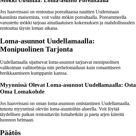
Mökki Uusimaa: Loma-asunto Porealtaalla
Jos haaveissasi on rentoutua porealtaassa nauttien Uudenmaan
kauniista maisemista, voit valita mökin porealtaalla. Poreammeella
varustettu mökki tarjoaa ainutlaatuisen kokemuksen ja mahdollisuuden
rentoutua täysin loman aikana.
Loma-asunnot Uudellamaalla:
Monipuolinen Tarjonta
Uudellamaalla sijaitsevat loma-asunnot tarjoavat monipuolisen
valikoiman vaihtoehtoja niin perhelomailuun kuin romanttiseen
breikkaamiseen kumppanin kanssa.
Myynnissä Olevat Loma-asunnot Uudellamaalla: Osta
Oma Lomakohde
Jos haaveissasi on oman loma-asunnon omistaminen Uudellamaalla,
tutustu myynnissä oleviin loma-asuntoihin alueella. Voit löytää
täydellisen paikan rentouttaviin lomahetkiin ja paeta arjen kiireitä
luonnon helmaan.
Päätös