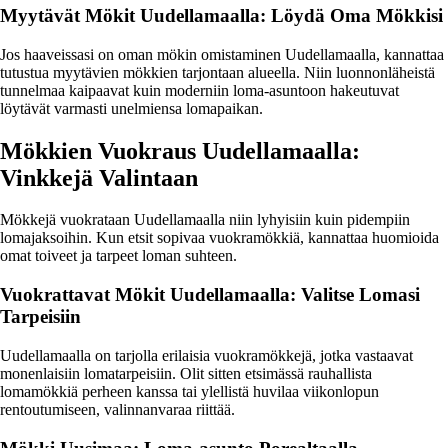
Myytävät Mökit Uudellamaalla: Löydä Oma Mökkisi
Jos haaveissasi on oman mökin omistaminen Uudellamaalla, kannattaa
tutustua myytävien mökkien tarjontaan alueella. Niin luonnonläheistä
tunnelmaa kaipaavat kuin moderniin loma-asuntoon hakeutuvat
löytävät varmasti unelmiensa lomapaikan.
Mökkien Vuokraus Uudellamaalla:
Vinkkejä Valintaan
Mökkejä vuokrataan Uudellamaalla niin lyhyisiin kuin pidempiin
lomajaksoihin. Kun etsit sopivaa vuokramökkiä, kannattaa huomioida
omat toiveet ja tarpeet loman suhteen.
Vuokrattavat Mökit Uudellamaalla: Valitse Lomasi
Tarpeisiin
Uudellamaalla on tarjolla erilaisia vuokramökkejä, jotka vastaavat
monenlaisiin lomatarpeisiin. Olit sitten etsimässä rauhallista
lomamökkiä perheen kanssa tai ylellistä huvilaa viikonlopun
rentoutumiseen, valinnanvaraa riittää.