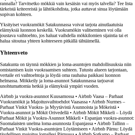
rannalla? Tarvitsetko mökkiä vain kesäisin vai myös talvella? Tee lista
tärkeistä kriteereistä ja lähtökohdista, jotka auttavat sinua löytämään
sopivan kohteen.
Yksityiset vuokramökit Satakunnassa voivat tarjota ainutlaatuisia
elämyksiä luonnon keskellä. Vuokramökin valitseminen voi olla
joustava vaihtoehto, jos haluat vaihdella mökkilomien sijaintia tai et
halua sitoutua yhteen kohteeseen pitkällä tähtäimellä.
Yhteenveto
Satakunta on täynnä mökkien ja loma-asuntojen mahdollisuuksia niin
omistamisen kuin vuokraamisen suhteen. Tutustu alueen tarjontaan,
vertaile eri vaihtoehtoja ja löydä oma rauhaisa paikkasi luonnon
helmassa. Mökkeily ja loma-asunnot Satakunnassa tarjoavat
unohtumattomia hetkiä ja elämyksiä ympäri vuoden.
Airbnb ja vuokra-asunnot Kuusamossa
•
Airbnb Vaasa – Parhaat
Vuokramökit ja Majoitusvaihtoehdot Vaasassa
•
Airbnb Nurmes –
Parhaat Vinkit Vuokra- ja Myytävistä Asunnoista ja Mökeistä
•
Vuokra-asunnot ja Mökit Orivedellä
•
Airbnb Mökit Mikkeli – Löydä
Parhaat Mökit ja Vuokra-Asunnot Mikkeli
•
Espanjan vuokra-asunnot:
Suomalaisten unelma loma-asunnosta Espanjassa
•
Airbnb Tallinn –
Parhaat Vinkit Vuokra-asuntojen Löytämiseen
•
Airbnb Pärnu: Löydä
täydellinen majoitus lomallesi Pärnussa
•
Airbnb Sotkamo – Parhaat