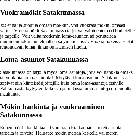
Vuokramökit Satakunnassa
Jos et halua sitoutua omaan mökkiin, voit vuokrata mökin lomaasi
varten. Vuokramökit Satakunnassa tarjoavat vaihtoehtoja eri budjeteille
ja tarpeille. Voit valita modernin loma-asunnon tai perinteisen
mummonmökin tunnelmallisessa ympäristössä. Vuokramökeissä vietät
rentouttavan loman ilman omistamisen huolia.
Loma-asunnot Satakunnassa
Satakunnassa on tarjolla myös loma-asuntoja, joita voi hankkia omaksi
tai vuokrata loma-asunnoksi. Myytävät loma-asunnot Satakunnassa
sopivat niin kiinteistösijoittajille kuin omia loma-asuntoja etsiville.
Valikoimasta löytyy eri kokoisia ja hintaisia loma-asuntoja eri puolilta
maakuntaa.
Mökin hankinta ja vuokraaminen
Satakunnassa
Ennen mökin hankintaa tai vuokraamista kannattaa miettiä omia
tarpeita ja toiveita. Haluatko mökin metsän keskellä vai meren