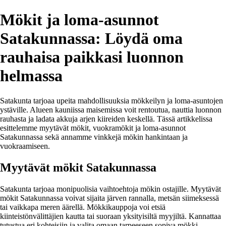
Mökit ja loma-asunnot
Satakunnassa: Löydä oma
rauhaisa paikkasi luonnon
helmassa
Satakunta tarjoaa upeita mahdollisuuksia mökkeilyn ja loma-asuntojen
ystäville. Alueen kauniissa maisemissa voit rentoutua, nauttia luonnon
rauhasta ja ladata akkuja arjen kiireiden keskellä. Tässä artikkelissa
esittelemme myytävät mökit, vuokramökit ja loma-asunnot
Satakunnassa sekä annamme vinkkejä mökin hankintaan ja
vuokraamiseen.
Myytävät mökit Satakunnassa
Satakunta tarjoaa monipuolisia vaihtoehtoja mökin ostajille. Myytävät
mökit Satakunnassa voivat sijaita järven rannalla, metsän siimeksessä
tai vaikkapa meren äärellä. Mökkikauppoja voi etsiä
kiinteistönvälittäjien kautta tai suoraan yksityisiltä myyjiltä. Kannattaa
tutustua eri kohteisiin ja valita omaan tarpeeseen sopiva mökki.