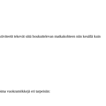
viteetit tekevät siitä houkuttelevan matkakohteen niin kesällä kuin
ima vuokramökkejä eri tarpeisiin: