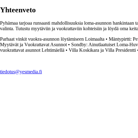
Yhteenveto
Pyhämaa tarjoaa runsaasti mahdollisuuksia loma-asunnon hankintaan tai
valinta. Tutustu myytäviin ja vuokrattaviin kohteisiin ja löydä oma ke
Parhaat vinkit vuokra-asunnon löytämiseen Loimaalta
•
Mäntypirtti: P
Myytävät ja Vuokrattavat Asunnot
•
Sondby: Ainutlaatuiset Loma-Huv
vuokrattavat asunnot Lehtimäellä
•
Villa Koskikara ja Villa Presidentti
tiedotus@yesmedia.fi