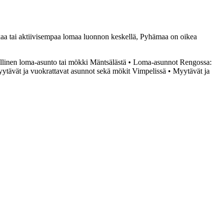
kkaa tai aktiivisempaa lomaa luonnon keskellä, Pyhämaa on oikea
linen loma-asunto tai mökki Mäntsälästä
•
Loma-asunnot Rengossa:
ytävät ja vuokrattavat asunnot sekä mökit Vimpelissä
•
Myytävät ja