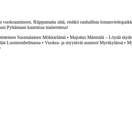
 vuokraamiseen. Riippumatta siitä, etsitkö rauhallista lomanviettopai
itaasi Pyhämaan kauniissa maisemissa!
erinteinen Suomalainen Mökkielämä
•
Majoitus Mäntsälä – Löydä täydel
ilat Luonnonhelmassa
•
Vuokra- ja myytävät asunnot Myrskylässä
•
My
•