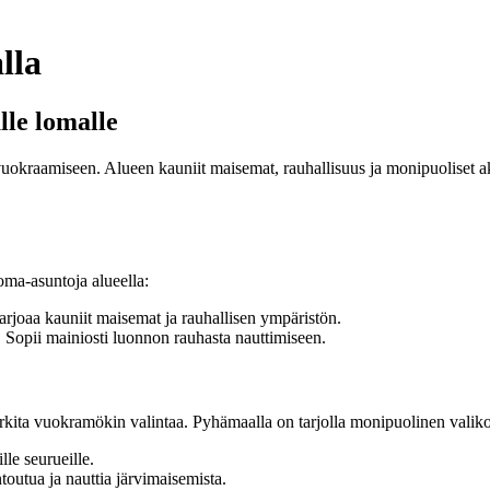
lla
lle lomalle
kraamiseen. Alueen kauniit maisemat, rauhallisuus ja monipuoliset akti
ma-asuntoja alueella:
joaa kauniit maisemat ja rauhallisen ympäristön.
Sopii mainiosti luonnon rauhasta nauttimiseen.
rkita vuokramökin valintaa. Pyhämaalla on tarjolla monipuolinen valiko
le seurueille.
toutua ja nauttia järvimaisemista.