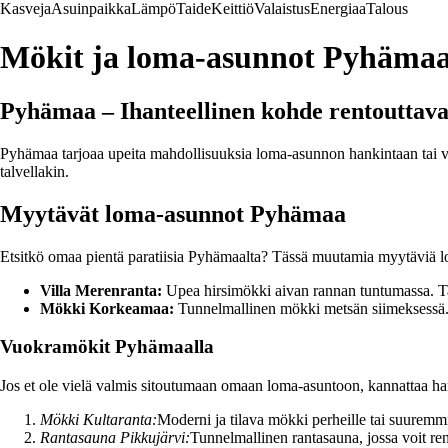
Kasveja
Asuinpaikka
Lämpö
Taide
Keittiö
Valaistus
Energiaa
Talous
Mökit ja loma-asunnot Pyhämaa
Pyhämaa – Ihanteellinen kohde rentouttava
Pyhämaa tarjoaa upeita mahdollisuuksia loma-asunnon hankintaan tai vuo
talvellakin.
Myytävät loma-asunnot Pyhämaa
Etsitkö omaa pientä paratiisia Pyhämaalta? Tässä muutamia myytäviä lo
Villa Merenranta:
Upea hirsimökki aivan rannan tuntumassa. Tar
Mökki Korkeamaa:
Tunnelmallinen mökki metsän siimeksessä. 
Vuokramökit Pyhämaalla
Jos et ole vielä valmis sitoutumaan omaan loma-asuntoon, kannattaa ha
Mökki Kultaranta:
Moderni ja tilava mökki perheille tai suuremmil
Rantasauna Pikkujärvi:
Tunnelmallinen rantasauna, jossa voit ren