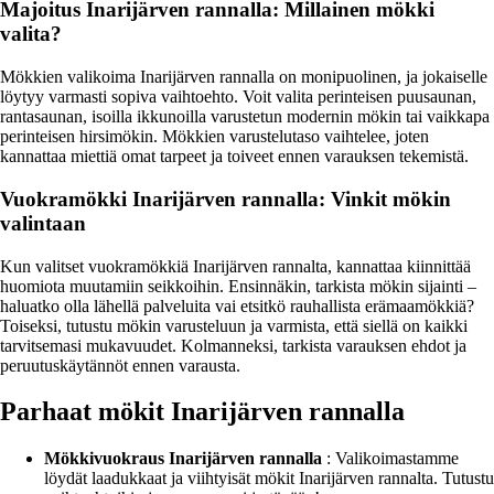
Majoitus Inarijärven rannalla: Millainen mökki
valita?
Mökkien valikoima Inarijärven rannalla on monipuolinen, ja jokaiselle
löytyy varmasti sopiva vaihtoehto. Voit valita perinteisen puusaunan,
rantasaunan, isoilla ikkunoilla varustetun modernin mökin tai vaikkapa
perinteisen hirsimökin. Mökkien varustelutaso vaihtelee, joten
kannattaa miettiä omat tarpeet ja toiveet ennen varauksen tekemistä.
Vuokramökki Inarijärven rannalla: Vinkit mökin
valintaan
Kun valitset vuokramökkiä Inarijärven rannalta, kannattaa kiinnittää
huomiota muutamiin seikkoihin. Ensinnäkin, tarkista mökin sijainti –
haluatko olla lähellä palveluita vai etsitkö rauhallista erämaamökkiä?
Toiseksi, tutustu mökin varusteluun ja varmista, että siellä on kaikki
tarvitsemasi mukavuudet. Kolmanneksi, tarkista varauksen ehdot ja
peruutuskäytännöt ennen varausta.
Parhaat mökit Inarijärven rannalla
Mökkivuokraus Inarijärven rannalla
: Valikoimastamme
löydät laadukkaat ja viihtyisät mökit Inarijärven rannalta. Tutustu