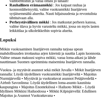
vaihtoehtoihin ja varaa omasi jo tänään!
Rauhallinen erämaamökki
: Jos kaipaat rauhaa ja
luonnonläheisyyttä, valitse vuokramökki Inarijärven
syrjäisemmältä alueelta. Nauti hiljaisuudesta ja revontulista
tähtitaivaan alla.
Perheystävällinen mökki
: Jos matkustat perheen kanssa,
valitse tilava ja hyvin varusteltu mökki, jossa on myös lasten
leikkitilaa ja ulkoleikkeihin sopivia alueita.
Lopuksi
Mökin vuokraaminen Inarijärven rannalta tarjoaa upean
mahdollisuuden irrottautua arjen kiireistä ja nauttia Lapin luonnosta.
Valitse omaan makuusi sopiva mökki, varaa loma-aikasi ja lähde
nauttimaan Suomen upeimmista maisemista Inarijärven rannalla.
Vuokra- ja myytävät asunnot sekä mökit Juvalla
•
Mökit Inarijärven
rannalla: Löydä täydellinen vuokramökki Inarijärveltä
•
Majoitus
Nurmijärvellä
•
Myytävät ja vuokrattavat asunnot Petäjävedellä
•
Airbnb Savonlinna: Löydä täydellinen loma-asunto kauniista
kaupungista
•
Majoitus Enontekiössä
•
Hailuoto Mökit – Löydä
Idyllinen Mökkisi Hailuodossa
•
Mökki Kilpisjärvellä: Edullinen
Majoitus ja Asunnot Vuokrattavana
•