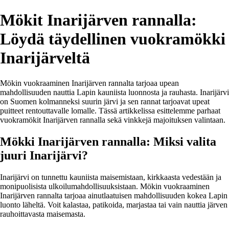
Mökit Inarijärven rannalla:
Löydä täydellinen vuokramökki
Inarijärveltä
Mökin vuokraaminen Inarijärven rannalta tarjoaa upean
mahdollisuuden nauttia Lapin kauniista luonnosta ja rauhasta. Inarijärvi
on Suomen kolmanneksi suurin järvi ja sen rannat tarjoavat upeat
puitteet rentouttavalle lomalle. Tässä artikkelissa esittelemme parhaat
vuokramökit Inarijärven rannalla sekä vinkkejä majoituksen valintaan.
Mökki Inarijärven rannalla: Miksi valita
juuri Inarijärvi?
Inarijärvi on tunnettu kauniista maisemistaan, kirkkaasta vedestään ja
monipuolisista ulkoilumahdollisuuksistaan. Mökin vuokraaminen
Inarijärven rannalta tarjoaa ainutlaatuisen mahdollisuuden kokea Lapin
luonto läheltä. Voit kalastaa, patikoida, marjastaa tai vain nauttia järven
rauhoittavasta maisemasta.