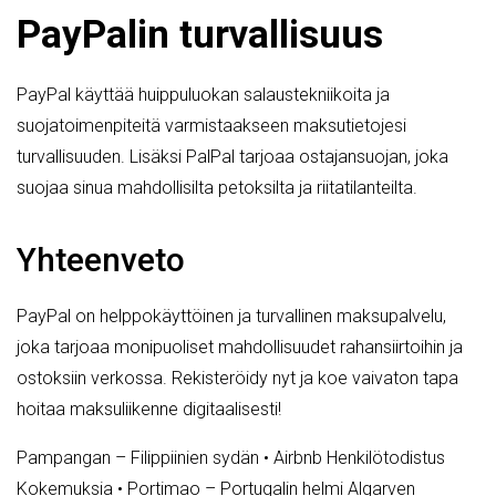
PayPalin turvallisuus
PayPal käyttää huippuluokan salaustekniikoita ja
suojatoimenpiteitä varmistaakseen maksutietojesi
turvallisuuden. Lisäksi PalPal tarjoaa ostajansuojan, joka
suojaa sinua mahdollisilta petoksilta ja riitatilanteilta.
Yhteenveto
PayPal on helppokäyttöinen ja turvallinen maksupalvelu,
joka tarjoaa monipuoliset mahdollisuudet rahansiirtoihin ja
ostoksiin verkossa. Rekisteröidy nyt ja koe vaivaton tapa
hoitaa maksuliikenne digitaalisesti!
Pampangan – Filippiinien sydän
•
Airbnb Henkilötodistus
Kokemuksia
•
Portimao – Portugalin helmi Algarven