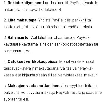
1.
Rekisteröityminen:
Luo ilmainen tili PayPal-sivustolla
antamalla tarvittavat henkilötiedot.
2.
Liitä maksutapa:
Yhdistä PayPal-tiliisi pankkitili tai
luottokortti, jotta voit siirtää rahaa tai tehdä ostoksia.
3.
Rahansiirto:
Voit lähettää rahaa toiselle PayPal-
käyttäjälle käyttämällä heidän sähköpostiosoitettaan tai
puhelinnumeroa.
4.
Ostokset verkkokaupoissa:
Monet verkkokaupat
tarjoavat PayPalin maksutapana. Valitse vain PayPal-
kassalla ja kirjaudu sisään tilillesi vahvistaaksesi maksun.
5.
Maksujen vastaanottaminen:
Jos myyt tuotteita tai
palveluita, voit pyytää maksuja PayPalin avulla ja saada ne
suoraan tilillesi.