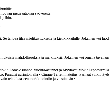
huulille.
 luovan inspiraationsa syövereitä.
lajeihin.
?
Se tarjoaa tilaa mielikuvitukselle ja kielikikkailulle. Jokainen voi luo
n lukuisia mahdollisuuksia ja merkityksiä. Jokainen voi omalla tavallaa
Mökit: Loma-asunnot, Vuokra-asunnot ja Myytävät Mökit Leppävirralla
: Paratiisi auringon alla
•
Cinque Terren majoitus: Parhaat vinkit täyd
Avain tehokkaaseen markkinointiin ja viestintään
•