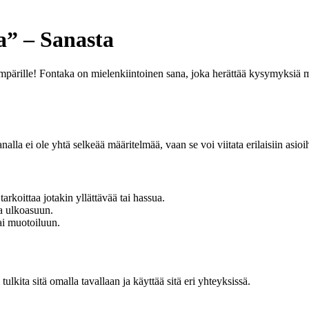
a” – Sanasta
 ympärille! Fontaka on mielenkiintoinen sana, joka herättää kysymyksiä
alla ei ole yhtä selkeää määritelmää, vaan se voi viitata erilaisiin asioi
rkoittaa jotakin yllättävää tai hassua.
ja ulkoasuun.
tai muotoiluun.
lkita sitä omalla tavallaan ja käyttää sitä eri yhteyksissä.