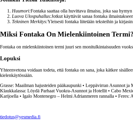
Huumori:
Fontaka saattaa olla huvittava ilmaisu, joka saa hymyn 
Luova Ulospuhallus:
Jotkut käyttävät sanaa fontaka ilmaistakseen
Tekninen Merkitys:
Yleisesti fontaka liitetään teksteihin ja kirjasin
Miksi Fontaka On Mielenkiintoinen Termi
Fontaka on mielenkiintoinen termi juuri sen monitulkintaisuuden vuoksi. 
Lopuksi
Yhteenvetona voidaan todeta, että fontaka on sana, joka kätkee sisällee
kielenkäytössään.
Grasse: Maailman hajusteiden pääkaupunki
•
Leppävirran Asunnot ja 
Klaukkalassa: Löydä Parhaat Vuokra-Asunnot ja Hotellit
•
Cabo Mexico
Karijoella
•
Igalo Montenegro – Helmi Adrianmeren rannalla
•
Feres: 
tiedotus@yesmedia.fi