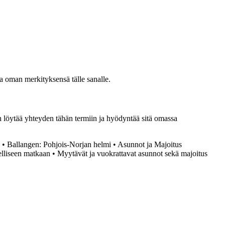
da oman merkityksensä tälle sanalle.
n löytää yhteyden tähän termiin ja hyödyntää sitä omassa
•
Ballangen: Pohjois-Norjan helmi
•
Asunnot ja Majoitus
elliseen matkaan
•
Myytävät ja vuokrattavat asunnot sekä majoitus