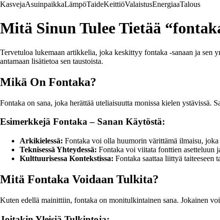
Kasveja
Asuinpaikka
Lämpö
Taide
Keittiö
Valaistus
Energiaa
Talous
Mitä Sinun Tulee Tietää “fontak
Tervetuloa lukemaan artikkelia, joka keskittyy fontaka -sanaan ja sen
antamaan lisätietoa sen taustoista.
Mikä On Fontaka?
Fontaka on sana, joka herättää uteliaisuutta monissa kielen ystävissä. San
Esimerkkejä Fontaka – Sanan Käytöstä:
Arkikielessä:
Fontaka voi olla huumorin värittämä ilmaisu, joka ta
Teknisessä Yhteydessä:
Fontaka voi viitata fonttien asetteluun 
Kulttuurisessa Kontekstissa:
Fontaka saattaa liittyä taiteeseen 
Mitä Fontaka Voidaan Tulkita?
Kuten edellä mainittiin, fontaka on monitulkintainen sana. Jokainen voi tu
Joitakin Yleisiä Tulkintoja: