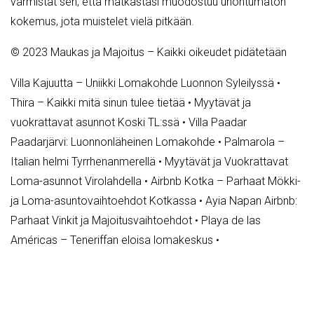
varmistat sen, että matkastasi muodostuu unohtumaton
kokemus, jota muistelet vielä pitkään.
© 2023 Maukas ja Majoitus – Kaikki oikeudet pidätetään
Villa Kajuutta – Uniikki Lomakohde Luonnon Syleilyssä
•
Thira – Kaikki mitä sinun tulee tietää
•
Myytävät ja
vuokrattavat asunnot Koski TL:ssä
•
Villa Paadar
Paadarjärvi: Luonnonläheinen Lomakohde
•
Palmarola –
Italian helmi Tyrrhenanmerellä
•
Myytävät ja Vuokrattavat
Loma-asunnot Virolahdella
•
Airbnb Kotka – Parhaat Mökki-
ja Loma-asuntovaihtoehdot Kotkassa
•
Ayia Napan Airbnb:
Parhaat Vinkit ja Majoitusvaihtoehdot
•
Playa de las
Américas – Teneriffan eloisa lomakeskus
•