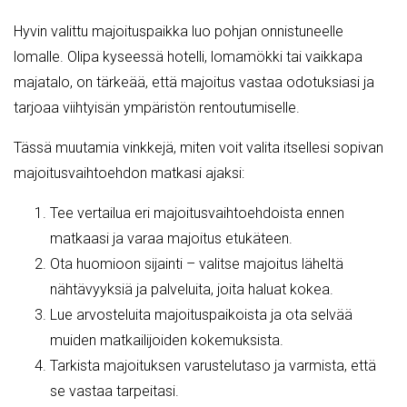
Hyvin valittu majoituspaikka luo pohjan onnistuneelle
lomalle. Olipa kyseessä hotelli, lomamökki tai vaikkapa
majatalo, on tärkeää, että majoitus vastaa odotuksiasi ja
tarjoaa viihtyisän ympäristön rentoutumiselle.
Tässä muutamia vinkkejä, miten voit valita itsellesi sopivan
majoitusvaihtoehdon matkasi ajaksi:
Tee vertailua eri majoitusvaihtoehdoista ennen
matkaasi ja varaa majoitus etukäteen.
Ota huomioon sijainti – valitse majoitus läheltä
nähtävyyksiä ja palveluita, joita haluat kokea.
Lue arvosteluita majoituspaikoista ja ota selvää
muiden matkailijoiden kokemuksista.
Tarkista majoituksen varustelutaso ja varmista, että
se vastaa tarpeitasi.