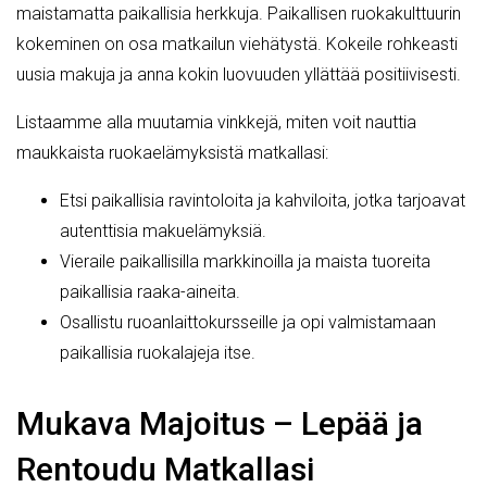
maistamatta paikallisia herkkuja. Paikallisen ruokakulttuurin
kokeminen on osa matkailun viehätystä. Kokeile rohkeasti
uusia makuja ja anna kokin luovuuden yllättää positiivisesti.
Listaamme alla muutamia vinkkejä, miten voit nauttia
maukkaista ruokaelämyksistä matkallasi:
Etsi paikallisia ravintoloita ja kahviloita, jotka tarjoavat
autenttisia makuelämyksiä.
Vieraile paikallisilla markkinoilla ja maista tuoreita
paikallisia raaka-aineita.
Osallistu ruoanlaittokursseille ja opi valmistamaan
paikallisia ruokalajeja itse.
Mukava Majoitus – Lepää ja
Rentoudu Matkallasi