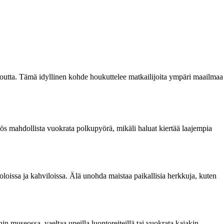
poutta. Tämä idyllinen kohde houkuttelee matkailijoita ympäri maailmaa
yös mahdollista vuokrata polkupyörä, mikäli haluat kiertää laajempia
ntoloissa ja kahviloissa. Älä unohda maistaa paikallisia herkkuja, kuten
enin museossa, vaeltaa upeilla luontoreiteillä tai vuokrata kajakin