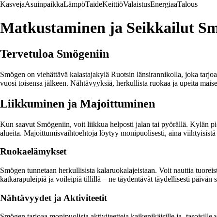
Kasveja
Asuinpaikka
Lämpö
Taide
Keittiö
Valaistus
Energiaa
Talous
Matkustaminen ja Seikkailut Sm
Tervetuloa Smögeniin
Smögen on viehättävä kalastajakylä Ruotsin länsirannikolla, joka tarjo
vuosi toisensa jälkeen. Nähtävyyksiä, herkullista ruokaa ja upeita mais
Liikkuminen ja Majoittuminen
Kun saavut Smögeniin, voit liikkua helposti jalan tai pyörällä. Kylän p
alueita. Majoittumisvaihtoehtoja löytyy monipuolisesti, aina viihtyisistä
Ruokaelämykset
Smögen tunnetaan herkullisista kalaruokalajeistaan. Voit nauttia tuoreist
katkarapuleipiä ja voileipiä tillillä – ne täydentävät täydellisesti päivän s
Nähtävyydet ja Aktiviteetit
Smögen tarjoaa monipuolisia aktiviteetteja kaikenikäisille ja -tasoisille 