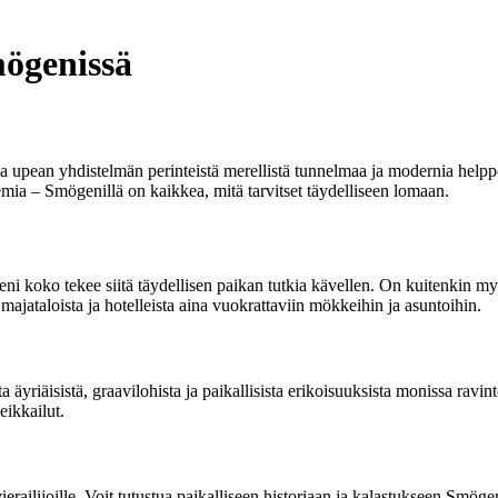
ögenissä
aa upean yhdistelmän perinteistä merellistä tunnelmaa ja modernia help
emia – Smögenillä on kaikkea, mitä tarvitset täydelliseen lomaan.
ieni koko tekee siitä täydellisen paikan tutkia kävellen. On kuitenkin m
 majataloista ja hotelleista aina vuokrattaviin mökkeihin ja asuntoihin.
a äyriäisistä, graavilohista ja paikallisista erikoisuuksista monissa ravi
eikkailut.
vierailijoille. Voit tutustua paikalliseen historiaan ja kalastukseen Smög