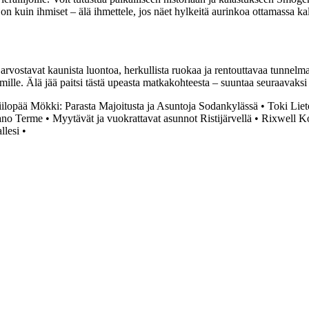
 kuin ihmiset – älä ihmettele, jos näet hylkeitä aurinkoa ottamassa kall
a arvostavat kaunista luontoa, herkullista ruokaa ja rentouttavaa tunn
e lomille. Älä jää paitsi tästä upeasta matkakohteesta – suuntaa seuraav
ilopää Mökki: Parasta Majoitusta ja Asuntoja Sodankylässä
•
Toki Lie
ano Terme
•
Myytävät ja vuokrattavat asunnot Ristijärvellä
•
Rixwell Ko
llesi
•