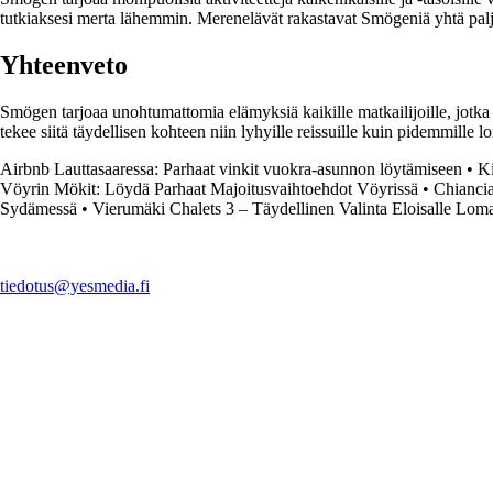
tutkiaksesi merta lähemmin. Merenelävät rakastavat Smögeniä yhtä paljon
Yhteenveto
Smögen tarjoaa unohtumattomia elämyksiä kaikille matkailijoille, jotk
tekee siitä täydellisen kohteen niin lyhyille reissuille kuin pidemmill
Airbnb Lauttasaaressa: Parhaat vinkit vuokra-asunnon löytämiseen
•
Ki
Vöyrin Mökit: Löydä Parhaat Majoitusvaihtoehdot Vöyrissä
•
Chianci
Sydämessä
•
Vierumäki Chalets 3 – Täydellinen Valinta Eloisalle Loma
tiedotus@yesmedia.fi