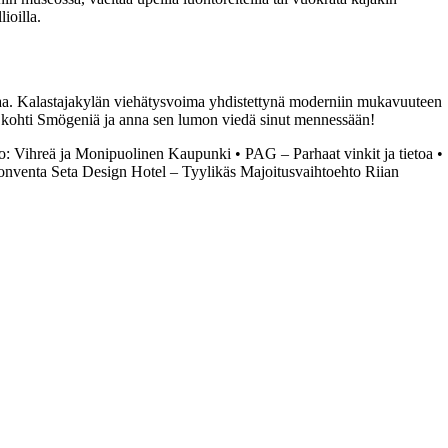
ioilla.
elmaa. Kalastajakylän viehätysvoima yhdistettynä moderniin mukavuuteen
aksi kohti Smögeniä ja anna sen lumon viedä sinut mennessään!
to: Vihreä ja Monipuolinen Kaupunki
•
PAG – Parhaat vinkit ja tietoa
•
nventa Seta Design Hotel – Tyylikäs Majoitusvaihtoehto Riian