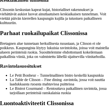
Keskiaikainen tunnelma
Clissonin keskustan kapeat kujat, historialliset rakennukset ja
viehättävät aukiot luovat ainutlaatuisen keskiaikaisen tunnelman. Voit
viettää päivän kierrellen kaupungin kujilla ja tutustuen paikalliseen
kulttuuriin.
Parhaat ruokailupaikat Clissonissa
Bretagnen alue tunnetaan herkullisesta ruoastaan, ja Clisson ei ole
poikkeus. Kaupungista löytyy lukuisia ravintoloita, joissa voit maistella
alueen perinteisiä ruokia. Suosittelemme ehdottomasti kokeilemaan
paikallista viiniä, joka on valmistettu lähellä sijaitsevilla viinitarhoilla.
Ravintolasuositukset
Le Petit Bonheur – Tunnelmallinen bistro keskellä kaupunkia
La Table de Clisson – Fine dining -ravintola, jossa voit nauttia
laadukkaasta ruoasta mahtavissa puitteissa
Le Bistrot Gourmand – Rentouttava paikallinen ravintola, jossa
tarjoillaan perinteisiä ranskalaisia ruokia
Luontoaktiviteetit Clissonissa