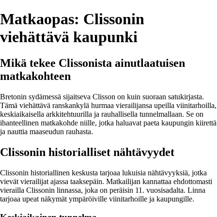
Matkaopas: Clissonin
viehättävä kaupunki
Mikä tekee Clissonista ainutlaatuisen
matkakohteen
Bretonin sydämessä sijaitseva Clisson on kuin suoraan satukirjasta.
Tämä viehättävä ranskankylä hurmaa vierailijansa upeilla viinitarhoilla,
keskiaikaisella arkkitehtuurilla ja rauhallisella tunnelmallaan. Se on
ihanteellinen matkakohde niille, jotka haluavat paeta kaupungin kiirettä
ja nauttia maaseudun rauhasta.
Clissonin historialliset nähtävyydet
Clissonin historiallinen keskusta tarjoaa lukuisia nähtävyyksiä, jotka
vievät vierailijat ajassa taaksepäin. Matkailijan kannattaa ehdottomasti
vierailla Clissonin linnassa, joka on peräisin 11. vuosisadalta. Linna
tarjoaa upeat näkymät ympäröiville viinitarhoille ja kaupungille.