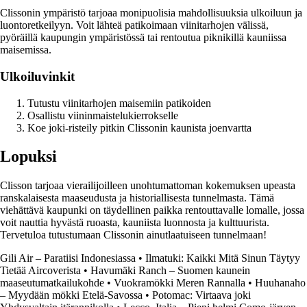
Clissonin ympäristö tarjoaa monipuolisia mahdollisuuksia ulkoiluun ja
luontoretkeilyyn. Voit lähteä patikoimaan viinitarhojen välissä,
pyöräillä kaupungin ympäristössä tai rentoutua piknikillä kauniissa
maisemissa.
Ulkoiluvinkit
Tutustu viinitarhojen maisemiin patikoiden
Osallistu viininmaistelukierrokselle
Koe joki-risteily pitkin Clissonin kaunista joenvartta
Lopuksi
Clisson tarjoaa vierailijoilleen unohtumattoman kokemuksen upeasta
ranskalaisesta maaseudusta ja historiallisesta tunnelmasta. Tämä
viehättävä kaupunki on täydellinen paikka rentouttavalle lomalle, jossa
voit nauttia hyvästä ruoasta, kauniista luonnosta ja kulttuurista.
Tervetuloa tutustumaan Clissonin ainutlaatuiseen tunnelmaan!
Gili Air – Paratiisi Indonesiassa
•
Ilmatuki: Kaikki Mitä Sinun Täytyy
Tietää Aircoverista
•
Havumäki Ranch – Suomen kaunein
maaseutumatkailukohde
•
Vuokramökki Meren Rannalla
•
Huuhanaho
– Myydään mökki Etelä-Savossa
•
Potomac: Virtaava joki