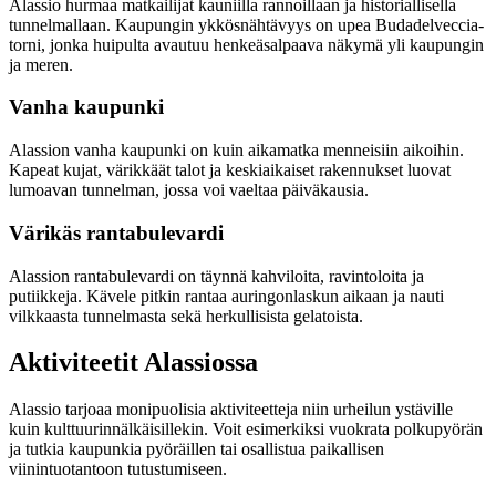
Alassio hurmaa matkailijat kauniilla rannoillaan ja historiallisella
tunnelmallaan. Kaupungin ykkösnähtävyys on upea Budadelveccia-
torni, jonka huipulta avautuu henkeäsalpaava näkymä yli kaupungin
ja meren.
Vanha kaupunki
Alassion vanha kaupunki on kuin aikamatka menneisiin aikoihin.
Kapeat kujat, värikkäät talot ja keskiaikaiset rakennukset luovat
lumoavan tunnelman, jossa voi vaeltaa päiväkausia.
Värikäs rantabulevardi
Alassion rantabulevardi on täynnä kahviloita, ravintoloita ja
putiikkeja. Kävele pitkin rantaa auringonlaskun aikaan ja nauti
vilkkaasta tunnelmasta sekä herkullisista gelatoista.
Aktiviteetit Alassiossa
Alassio tarjoaa monipuolisia aktiviteetteja niin urheilun ystäville
kuin kulttuurinnälkäisillekin. Voit esimerkiksi vuokrata polkupyörän
ja tutkia kaupunkia pyöräillen tai osallistua paikallisen
viinintuotantoon tutustumiseen.