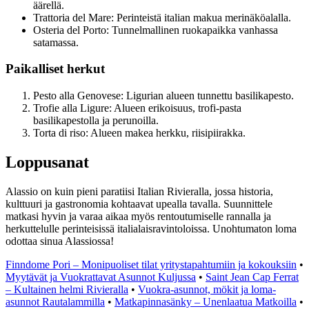
äärellä.
Trattoria del Mare: Perinteistä italian makua merinäköalalla.
Osteria del Porto: Tunnelmallinen ruokapaikka vanhassa
satamassa.
Paikalliset herkut
Pesto alla Genovese: Ligurian alueen tunnettu basilikapesto.
Trofie alla Ligure: Alueen erikoisuus, trofi-pasta
basilikapestolla ja perunoilla.
Torta di riso: Alueen makea herkku, riisipiirakka.
Loppusanat
Alassio on kuin pieni paratiisi Italian Rivieralla, jossa historia,
kulttuuri ja gastronomia kohtaavat upealla tavalla. Suunnittele
matkasi hyvin ja varaa aikaa myös rentoutumiselle rannalla ja
herkuttelulle perinteisissä italialaisravintoloissa. Unohtumaton loma
odottaa sinua Alassiossa!
Finndome Pori – Monipuoliset tilat yritystapahtumiin ja kokouksiin
•
Myytävät ja Vuokrattavat Asunnot Kuljussa
•
Saint Jean Cap Ferrat
– Kultainen helmi Rivieralla
•
Vuokra-asunnot, mökit ja loma-
asunnot Rautalammilla
•
Matkapinnasänky – Unenlaatua Matkoilla
•