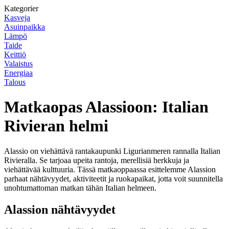
Kategorier
Kasveja
Asuinpaikka
Lämpö
Taide
Keittiö
Valaistus
Energiaa
Talous
Matkaopas Alassioon: Italian
Rivieran helmi
Alassio on viehättävä rantakaupunki Ligurianmeren rannalla Italian
Rivieralla. Se tarjoaa upeita rantoja, merellisiä herkkuja ja
viehättävää kulttuuria. Tässä matkaoppaassa esittelemme Alassion
parhaat nähtävyydet, aktiviteetit ja ruokapaikat, jotta voit suunnitella
unohtumattoman matkan tähän Italian helmeen.
Alassion nähtävyydet