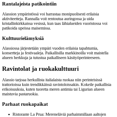
Rantalajeista patikointiin
Alassion ympäristössä voi harrastaa monipuolisesti erilaisia
aktiviteetteja. Rannalla voit rentoutua auringossa ja uida
kristallinkirkkaissa vesissä, kun taas lähialueiden vuoristossa voi
patikoida upeissa maisemissa.
Kulttuurielämyksiä
Alassiossa järjestetään ympäri vuoden erilaisia tapahtumia,
konsertteja ja festivaaleja. Paikallisilla markkinoilla voit maistella
alueen herkkuja ja tutustua paikalliseen käsityöperinteeseen.
Ravintolat ja ruokakulttuuri
Alassio tarjoaa herkullista italialaista ruokaa niin perinteisissä
trattorioissa kuin trendikkäissä ravintoloissakin. Kokeile paikallisia
erikoisuuksia, kuten tuoretta meren antimia tai Ligurian alueen
maistuvia pastaruokia.
Parhaat ruokapaikat
Ristorante La Prua: Mereneläviä parhaimmillaan aaltojen