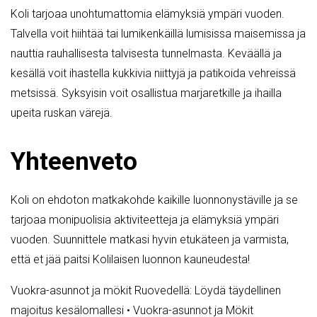
Koli tarjoaa unohtumattomia elämyksiä ympäri vuoden.
Talvella voit hiihtää tai lumikenkäillä lumisissa maisemissa ja
nauttia rauhallisesta talvisesta tunnelmasta. Keväällä ja
kesällä voit ihastella kukkivia niittyjä ja patikoida vehreissä
metsissä. Syksyisin voit osallistua marjaretkille ja ihailla
upeita ruskan värejä.
Yhteenveto
Koli on ehdoton matkakohde kaikille luonnonystäville ja se
tarjoaa monipuolisia aktiviteetteja ja elämyksiä ympäri
vuoden. Suunnittele matkasi hyvin etukäteen ja varmista,
että et jää paitsi Kolilaisen luonnon kauneudesta!
Vuokra-asunnot ja mökit Ruovedellä: Löydä täydellinen
majoitus kesälomallesi
•
Vuokra-asunnot ja Mökit