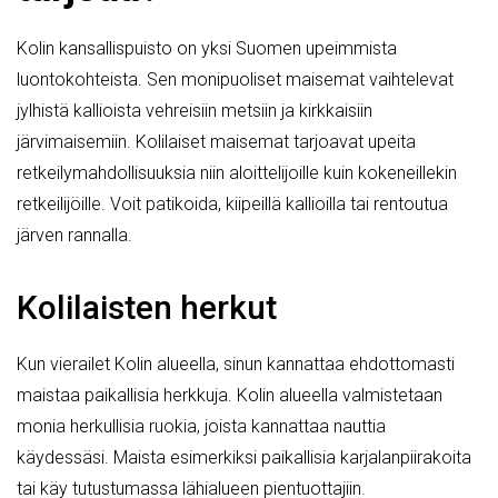
Kolin kansallispuisto on yksi Suomen upeimmista
luontokohteista. Sen monipuoliset maisemat vaihtelevat
jylhistä kallioista vehreisiin metsiin ja kirkkaisiin
järvimaisemiin. Kolilaiset maisemat tarjoavat upeita
retkeilymahdollisuuksia niin aloittelijoille kuin kokeneillekin
retkeilijöille. Voit patikoida, kiipeillä kallioilla tai rentoutua
järven rannalla.
Kolilaisten herkut
Kun vierailet Kolin alueella, sinun kannattaa ehdottomasti
maistaa paikallisia herkkuja. Kolin alueella valmistetaan
monia herkullisia ruokia, joista kannattaa nauttia
käydessäsi. Maista esimerkiksi paikallisia karjalanpiirakoita
tai käy tutustumassa lähialueen pientuottajiin.