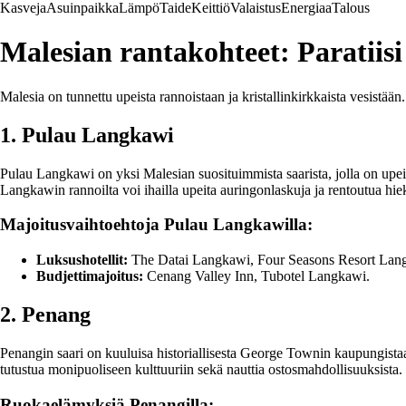
Kasveja
Asuinpaikka
Lämpö
Taide
Keittiö
Valaistus
Energiaa
Talous
Malesian rantakohteet: Paratiis
Malesia on tunnettu upeista rannoistaan ja kristallinkirkkaista vesistää
1. Pulau Langkawi
Pulau Langkawi on yksi Malesian suosituimmista saarista, jolla on upeita
Langkawin rannoilta voi ihailla upeita auringonlaskuja ja rentoutua hie
Majoitusvaihtoehtoja Pulau Langkawilla:
Luksushotellit:
The Datai Langkawi, Four Seasons Resort Lan
Budjettimajoitus:
Cenang Valley Inn, Tubotel Langkawi.
2. Penang
Penangin saari on kuuluisa historiallisesta George Townin kaupungistaa
tutustua monipuoliseen kulttuuriin sekä nauttia ostosmahdollisuuksista.
Ruokaelämyksiä Penangilla: