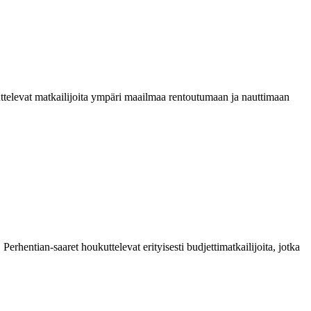
ukuttelevat matkailijoita ympäri maailmaa rentoutumaan ja nauttimaan
erhentian-saaret houkuttelevat erityisesti budjettimatkailijoita, jotka