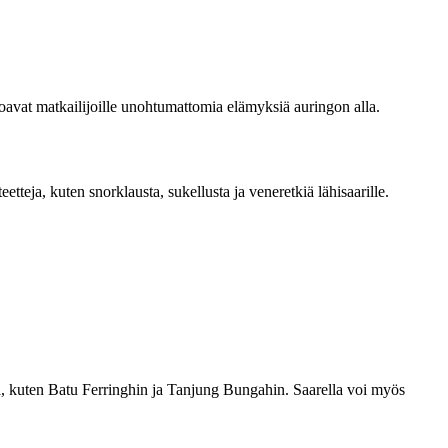
rjoavat matkailijoille unohtumattomia elämyksiä auringon alla.
tteja, kuten snorklausta, sukellusta ja veneretkiä lähisaarille.
ja, kuten Batu Ferringhin ja Tanjung Bungahin. Saarella voi myös