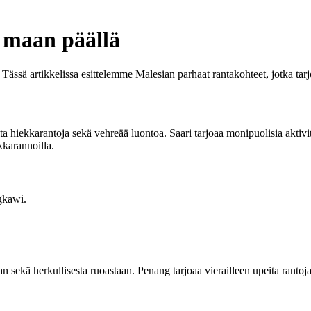
i maan päällä
n. Tässä artikkelissa esittelemme Malesian parhaat rantakohteet, jotka ta
 hiekkarantoja sekä vehreää luontoa. Saari tarjoaa monipuolisia aktivitee
kkarannoilla.
gkawi.
n sekä herkullisesta ruoastaan. Penang tarjoaa vierailleen upeita ranto