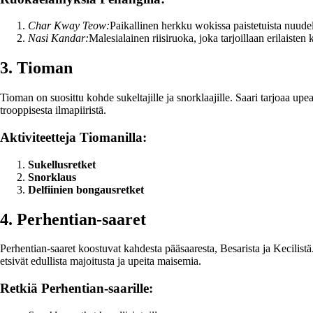
Char Kway Teow:
Paikallinen herkku wokissa paistetuista nuudel
Nasi Kandar:
Malesialainen riisiruoka, joka tarjoillaan erilaisten
3. Tioman
Tioman on suosittu kohde sukeltajille ja snorklaajille. Saari tarjoaa u
trooppisesta ilmapiiristä.
Aktiviteetteja Tiomanilla:
Sukellusretket
Snorklaus
Delfiinien bongausretket
4. Perhentian-saaret
Perhentian-saaret koostuvat kahdesta pääsaaresta, Besarista ja Kecilistä.
etsivät edullista majoitusta ja upeita maisemia.
Retkiä Perhentian-saarille: