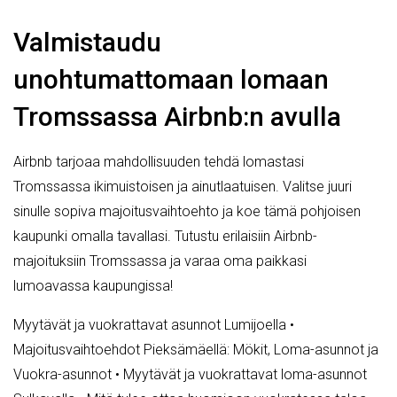
Valmistaudu
unohtumattomaan lomaan
Tromssassa Airbnb:n avulla
Airbnb tarjoaa mahdollisuuden tehdä lomastasi
Tromssassa ikimuistoisen ja ainutlaatuisen. Valitse juuri
sinulle sopiva majoitusvaihtoehto ja koe tämä pohjoisen
kaupunki omalla tavallasi. Tutustu erilaisiin Airbnb-
majoituksiin Tromssassa ja varaa oma paikkasi
lumoavassa kaupungissa!
Myytävät ja vuokrattavat asunnot Lumijoella
•
Majoitusvaihtoehdot Pieksämäellä: Mökit, Loma-asunnot ja
Vuokra-asunnot
•
Myytävät ja vuokrattavat loma-asunnot