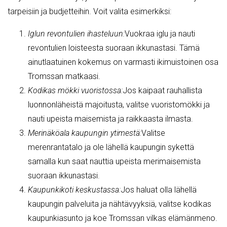
tarpeisiin ja budjetteihin. Voit valita esimerkiksi:
Iglun revontulien ihasteluun:
Vuokraa iglu ja nauti
revontulien loisteesta suoraan ikkunastasi. Tämä
ainutlaatuinen kokemus on varmasti ikimuistoinen osa
Tromssan matkaasi.
Kodikas mökki vuoristossa:
Jos kaipaat rauhallista
luonnonläheistä majoitusta, valitse vuoristomökki ja
nauti upeista maisemista ja raikkaasta ilmasta.
Merinäköala kaupungin ytimestä:
Valitse
merenrantatalo ja ole lähellä kaupungin sykettä
samalla kun saat nauttia upeista merimaisemista
suoraan ikkunastasi.
Kaupunkikoti keskustassa:
Jos haluat olla lähellä
kaupungin palveluita ja nähtävyyksiä, valitse kodikas
kaupunkiasunto ja koe Tromssan vilkas elämänmeno.