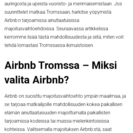
auringosta ja upeista vuoristo- ja merimaisemistaan. Jos
suunnittelet matkaa Tromssaan, harkitse yöpymistä
Airbnb:n tarjoamissa ainutlaatuisissa
majoitusvaihtoehdoissa. Seuraavassa artikkelissa
kerromme lisää tästä mahdollisuudesta ja siitä, miten voit
tehdä lomastasi Tromssassa ikimuistoisen.
Airbnb Tromssa – Miksi
valita Airbnb?
Airbnb on suosittu majoitusvaihtoehto ympäri maailmaa, ja
se tarjoaa matkailijoille mahdollisuuden kokea paikallisen
elämän ainutlaatuisuuden majoittumalla paikallisten
tarjoamissa kodeissa tai muissa mielenkiintoisissa
kohteissa. Valitsemalla majoituksen Airbnb:stä, saat