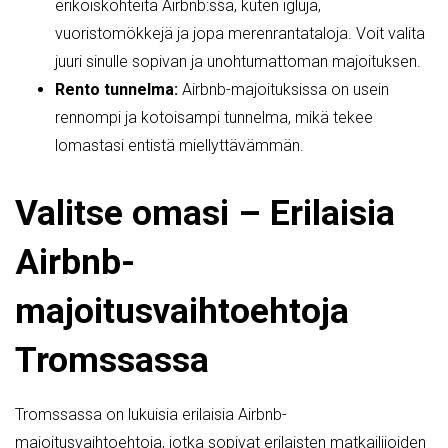
erikoiskohteita Airbnb:ssä, kuten igluja,
vuoristomökkejä ja jopa merenrantataloja. Voit valita
juuri sinulle sopivan ja unohtumattoman majoituksen.
Rento tunnelma:
Airbnb-majoituksissa on usein
rennompi ja kotoisampi tunnelma, mikä tekee
lomastasi entistä miellyttävämmän.
Valitse omasi – Erilaisia
Airbnb-
majoitusvaihtoehtoja
Tromssassa
Tromssassa on lukuisia erilaisia Airbnb-
majoitusvaihtoehtoja, jotka sopivat erilaisten matkailijoiden