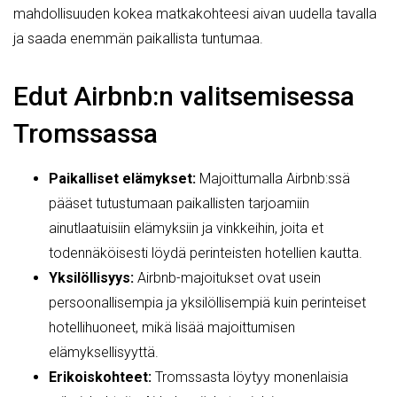
mahdollisuuden kokea matkakohteesi aivan uudella tavalla
ja saada enemmän paikallista tuntumaa.
Edut Airbnb:n valitsemisessa
Tromssassa
Paikalliset elämykset:
Majoittumalla Airbnb:ssä
pääset tutustumaan paikallisten tarjoamiin
ainutlaatuisiin elämyksiin ja vinkkeihin, joita et
todennäköisesti löydä perinteisten hotellien kautta.
Yksilöllisyys:
Airbnb-majoitukset ovat usein
persoonallisempia ja yksilöllisempiä kuin perinteiset
hotellihuoneet, mikä lisää majoittumisen
elämyksellisyyttä.
Erikoiskohteet:
Tromssasta löytyy monenlaisia