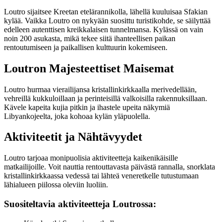
Loutro sijaitsee Kreetan etelärannikolla, lähellä kuuluisaa Sfakian
kylää. Vaikka Loutro on nykyään suosittu turistikohde, se säilyttää
edelleen autenttisen kreikkalaisen tunnelmansa. Kylässä on vain
noin 200 asukasta, mikä tekee siitä ihanteellisen paikan
rentoutumiseen ja paikallisen kulttuurin kokemiseen.
Loutron Majesteettiset Maisemat
Loutro hurmaa vierailijansa kristallinkirkkaalla merivedellään,
vehreillä kukkuloillaan ja perinteisillä valkoisilla rakennuksillaan.
Kävele kapeita kujia pitkin ja ihastele upeita näkymiä
Libyankojeelta, joka kohoaa kylän yläpuolella.
Aktiviteetit ja Nähtävyydet
Loutro tarjoaa monipuolisia aktiviteetteja kaikenikäisille
matkailijoille. Voit nauttia rentouttavasta päivästä rannalla, snorklata
kristallinkirkkaassa vedessä tai lähteä veneretkelle tutustumaan
lähialueen piilossa oleviin luoliin.
Suositeltavia aktiviteetteja Loutrossa: