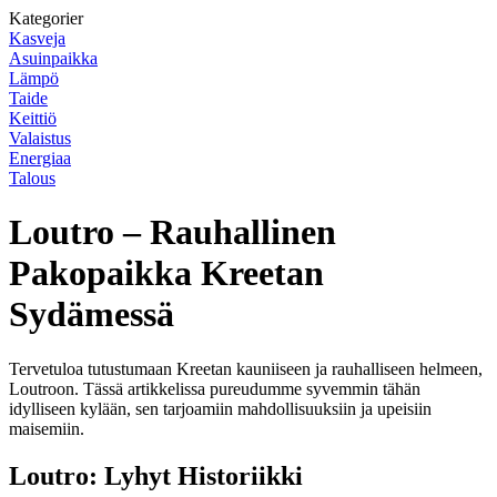
Kategorier
Kasveja
Asuinpaikka
Lämpö
Taide
Keittiö
Valaistus
Energiaa
Talous
Loutro – Rauhallinen
Pakopaikka Kreetan
Sydämessä
Tervetuloa tutustumaan Kreetan kauniiseen ja rauhalliseen helmeen,
Loutroon. Tässä artikkelissa pureudumme syvemmin tähän
idylliseen kylään, sen tarjoamiin mahdollisuuksiin ja upeisiin
maisemiin.
Loutro: Lyhyt Historiikki