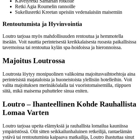
Kävelyretki Samarian rotkolle
Retki Agia Roumelin rannoille
Sukellusretki Kreetan upeisiin vedenalaisiin maisemiin
Rentoutumista ja Hyvinvointia
Loutro tarjoaa myös mahdollisuuden rentoutua ja hemmotella
itseään. Voit nauttia perinteisestä kreikkalaisesta ruoasta paikallisissa
tavernoissa tai rentoutua kylän spa-hoidoissa ja hieronnoissa.
Majoitus Loutrossa
Loutrosta löytyy monipuolinen valikoima majoitusvaihtoehtoja aina
perinteisistä majataloista ja huoneistoista ylellisiin hotelleihin. Voit
valita majoituksen merinäköalalla tai vuoristomaisemilla, riippuen
siitä, mikä maisema puhuttelee sinua eniten.
Loutro – Ihanteellinen Kohde Rauhallista
Lomaa Varten
Loutro tarjoaa upeita elämyksiä ja rauhallista lomailua kauniissa
ympäristössä. Olit sitten seikkailunhaluinen retkeilijä, rantaelämän
ystävä tai rentoutumista kaipaava matkailija, Loutro ihastuttaa sinut