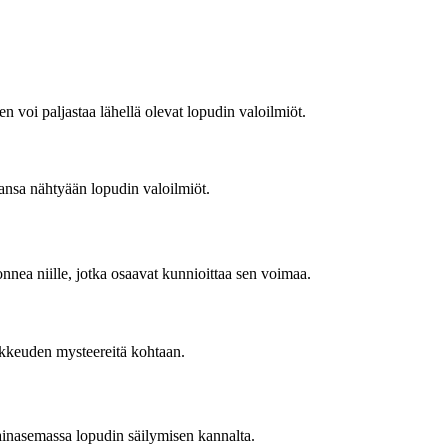
n voi paljastaa lähellä olevat lopudin valoilmiöt.
ansa nähtyään lopudin valoilmiöt.
nnea niille, jotka osaavat kunnioittaa sen voimaa.
ikkeuden mysteereitä kohtaan.
ainasemassa lopudin säilymisen kannalta.