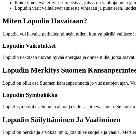
Ilmiöt ilmenevät erityisesti metsissä, joissa on vanhoja puita ja
Lopudin värit vaihtelevat sinisestä vihreään ja punaiseen, luo
Miten Lopudia Havaitaan?
Lopudia voi havaita parhaiten pimeän tullen, kun ympärillä vallitsee h
Lopudin Vaikutukset
Lopudin uskotaan tuovan hyvää energiaa ja onnea niille, jotka saavat
Lopudin Merkitys Suomen Kansanperintee
Lopud on ollut osa Suomen kansanperinnettä jo vuosisatojen ajan. Vanh
Lopudin Symboliikka
Lopud symboloi usein uutta alkua ja valoisaa tulevaisuutta. Se kutsu
Lopudin Säilyttäminen Ja Vaaliminen
Lopud on herkkä ja arvokas ilmiö, jota tulee suojella ja vaalia. Met