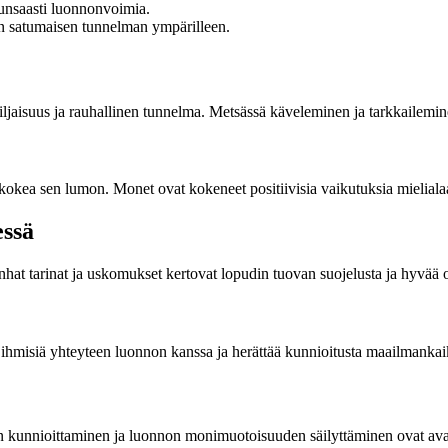
 runsaasti luonnonvoimia.
den satumaisen tunnelman ympärilleen.
iljaisuus ja rauhallinen tunnelma. Metsässä käveleminen ja tarkkailemine
 kokea sen lumon. Monet ovat kokeneet positiivisia vaikutuksia mieliala
ssä
at tarinat ja uskomukset kertovat lopudin tuovan suojelusta ja hyvää o
u ihmisiä yhteyteen luonnon kanssa ja herättää kunnioitusta maailmanka
sien kunnioittaminen ja luonnon monimuotoisuuden säilyttäminen ovat av