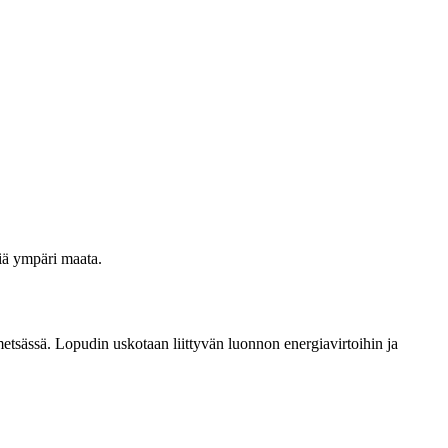
iä ympäri maata.
etsässä. Lopudin uskotaan liittyvän luonnon energiavirtoihin ja