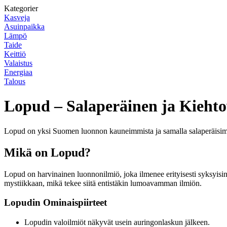
Kategorier
Kasveja
Asuinpaikka
Lämpö
Taide
Keittiö
Valaistus
Energiaa
Talous
Lopud – Salaperäinen ja Kieht
Lopud on yksi Suomen luonnon kauneimmista ja samalla salaperäisimmis
Mikä on Lopud?
Lopud on harvinainen luonnonilmiö, joka ilmenee erityisesti syksyisin
mystiikkaan, mikä tekee siitä entistäkin lumoavamman ilmiön.
Lopudin Ominaispiirteet
Lopudin valoilmiöt näkyvät usein auringonlaskun jälkeen.