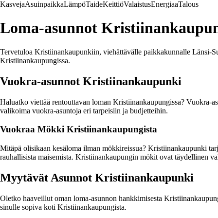
Kasveja
Asuinpaikka
Lämpö
Taide
Keittiö
Valaistus
Energiaa
Talous
Loma-asunnot Kristiinankaupun
Tervetuloa Kristiinankaupunkiin, viehättävälle paikkakunnalle Länsi-Su
Kristiinankaupungissa.
Vuokra-asunnot Kristiinankaupunki
Haluatko viettää rentouttavan loman Kristiinankaupungissa? Vuokra-asun
valikoima vuokra-asuntoja eri tarpeisiin ja budjetteihin.
Vuokraa Mökki Kristiinankaupungista
Mitäpä olisikaan kesäloma ilman mökkireissua? Kristiinankaupunki tar
rauhallisista maisemista. Kristiinankaupungin mökit ovat täydellinen va
Myytävät Asunnot Kristiinankaupunki
Oletko haaveillut oman loma-asunnon hankkimisesta Kristiinankaupungist
sinulle sopiva koti Kristiinankaupungista.