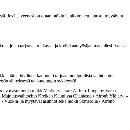
ydestä. Jos haaveenasi on oman mökin hankkiminen, tutustu myytäviin
oja, jotka tarjoavat mukavan ja kodikkaan yösijan matkallesi. Valitse
kkiä, tämä idyllinen kaupunki tarjoaa monipuolisia vaihtoehtoja
tsän siimeksestä tai kaupungin sykkeestä!
ttavat asunnot ja mökit Merikarviassa
•
Airbnb Tampere: Varaa
 Majoitusvaihtoehto Kreikan Kauniissa Chaniassa
•
Airbnb Ylöjärvi –
ä
•
Vuokra- ja myytävät asunnot sekä mökit Somerolla
•
Airbnb