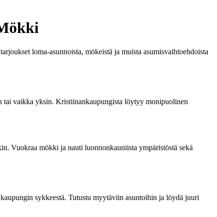
 Mökki
t tarjoukset loma-asunnoista, mökeistä ja muista asumisvaihtoehdoista
en tai vaikka yksin. Kristiinankaupungista löytyy monipuolinen
kin. Vuokraa mökki ja nauti luonnonkauniista ympäristöstä sekä
 kaupungin sykkeestä. Tutustu myytäviin asuntoihin ja löydä juuri