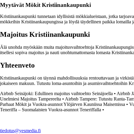
Myytävät Mökit Kristiinankaupunki
Kristiinankaupunki tunnetaan idyllisistä mökkialueistaan, jotka tarjoa
mökkeihin Kristiinankaupungissa ja löydä täydellinen paikka lomailla j
Majoitus Kristiinankaupunki
Älä unohda myöskään muita majoitusvaihtoehtoja Kristiinankaupungissa. 
itsellesi sopiva majoitus ja nauti unohtumattomasta lomasta Kristiinank
Yhteenveto
Kristiinankaupunki on täynnä mahdollisuuksia rentouttavaan ja virkistä
jokaiseen makuun. Tutustu loma-asuntoihin ja asumisvaihtoehtoihin Kri
Airbnb Seinäjoki: Edullinen majoitus vaihtoehto Seinäjoella
•
Airbnb J
Unelmiesi Majoitus Tampereelta
•
Airbnb Tampere: Tutustu Ranta-Tampe
Parhaat Mökit ja Vuokra-asunnot Ylöjärven Kauniissa Maisemissa
•
Vu
Teneriffa – Suomalaisten Vuokra-asunnot Teneriffalla
•
tiedotus@yesmedia.fi