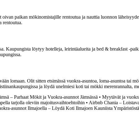
vat oivan paikan mökinomistajille rentoutua ja nauttia luonnon läheisy
a rentoutua.
Kaupungista löytyy hotelleja, leirintäalueita ja bed & breakfast -paikk
aupungissa.
vään lomaan. Olit sitten etsimässä vuokra-asuntoa, loma-asuntoa tai mö
stiinankaupungissa ja löydä unelmiesi koti tai mökki merenrannalta, me
ämsä – Parhaat Mökit ja Vuokra-asunnot Jämsässä
•
Myytävät ja vuokra
lla tarjolla oleviin majoitusvaihtoehtoihin
•
Airbnb Chania – Loistava
okra-asunnot Ilmajoella – Löydä Koti Ilmajoen Kauniista Ympäristöst