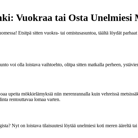
ki: Vuokraa tai Osta Unelmiesi
omessa! Etsitpä sitten vuokra- tai omistusasuntoa, täältä löydät parhaa
to voi olla loistava vaihtoehto, olitpa sitten matkalla perheen, ystävi
joaa upeita mökkielämyksiä niin merenrannalla kuin vehreissä metsissä
linta rentouttavaa lomaa varten.
a? Nyt on loistava tilaisuutesi löytää unelmiesi koti meren ääreltä tai