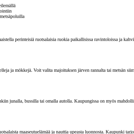
eilemällä
ointiin
 metsäpoluilla
aistella perinteisiä ruotsalaisia ruokia paikallisissa ravintoloissa ja ka
elleja ja mökkejä. Voit valita majoituksen järven rannalta tai metsän si
iin junalla, bussilla tai omalla autolla. Kaupungissa on myös mahdollista
ruotsalaista maaseutuelämää ja nauttia upeasta luonnosta. Kaupunki tarjo