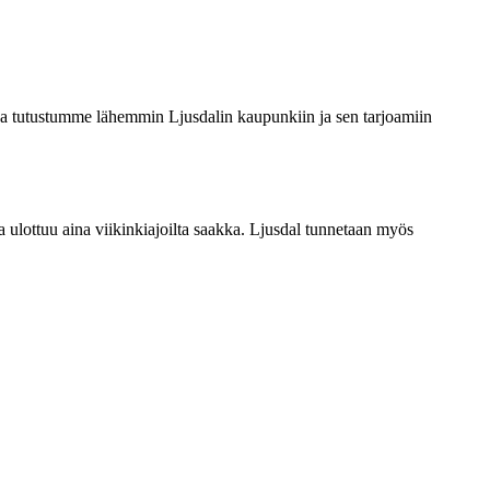
issa tutustumme lähemmin Ljusdalin kaupunkiin ja sen tarjoamiin
a ulottuu aina viikinkiajoilta saakka. Ljusdal tunnetaan myös