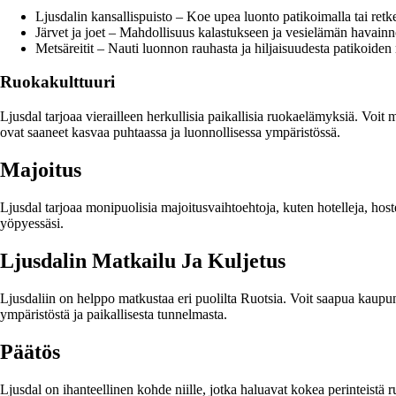
Ljusdalin kansallispuisto – Koe upea luonto patikoimalla tai retk
Järvet ja joet – Mahdollisuus kalastukseen ja vesielämän havainn
Metsäreitit – Nauti luonnon rauhasta ja hiljaisuudesta patikoiden
Ruokakulttuuri
Ljusdal tarjoaa vierailleen herkullisia paikallisia ruokaelämyksiä. Voit m
ovat saaneet kasvaa puhtaassa ja luonnollisessa ympäristössä.
Majoitus
Ljusdal tarjoaa monipuolisia majoitusvaihtoehtoja, kuten hotelleja, host
yöpyessäsi.
Ljusdalin Matkailu Ja Kuljetus
Ljusdaliin on helppo matkustaa eri puolilta Ruotsia. Voit saapua kaupunk
ympäristöstä ja paikallisesta tunnelmasta.
Päätös
Ljusdal on ihanteellinen kohde niille, jotka haluavat kokea perinteistä 