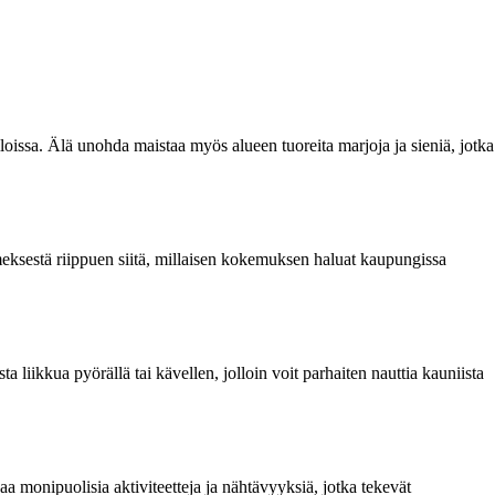
hviloissa. Älä unohda maistaa myös alueen tuoreita marjoja ja sieniä, jotka
imeksestä riippuen siitä, millaisen kokemuksen haluat kaupungissa
 liikkua pyörällä tai kävellen, jolloin voit parhaiten nauttia kauniista
aa monipuolisia aktiviteetteja ja nähtävyyksiä, jotka tekevät