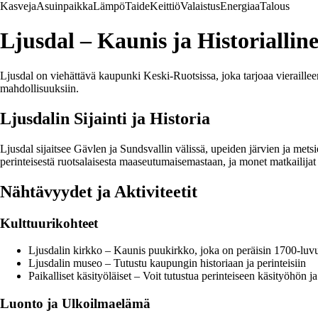
Kasveja
Asuinpaikka
Lämpö
Taide
Keittiö
Valaistus
Energiaa
Talous
Ljusdal – Kaunis ja Historialli
Ljusdal on viehättävä kaupunki Keski-Ruotsissa, joka tarjoaa vieraillee
mahdollisuuksiin.
Ljusdalin Sijainti ja Historia
Ljusdal sijaitsee Gävlen ja Sundsvallin välissä, upeiden järvien ja met
perinteisestä ruotsalaisesta maaseutumaisemastaan, ja monet matkailija
Nähtävyydet ja Aktiviteetit
Kulttuurikohteet
Ljusdalin kirkko – Kaunis puukirkko, joka on peräisin 1700-luvu
Ljusdalin museo – Tutustu kaupungin historiaan ja perinteisiin
Paikalliset käsityöläiset – Voit tutustua perinteiseen käsityöhön ja 
Luonto ja Ulkoilmaelämä