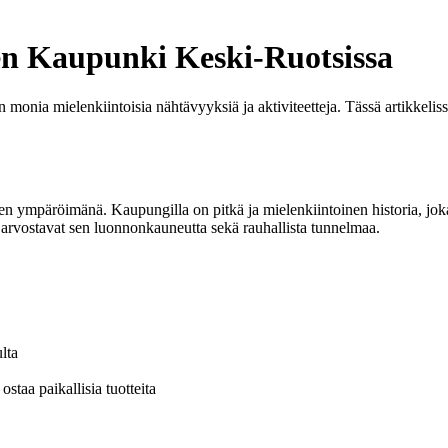
nen Kaupunki Keski-Ruotsissa
n monia mielenkiintoisia nähtävyyksiä ja aktiviteetteja. Tässä artikkel
sien ympäröimänä. Kaupungilla on pitkä ja mielenkiintoinen historia, jok
t arvostavat sen luonnonkauneutta sekä rauhallista tunnelmaa.
lta
ostaa paikallisia tuotteita