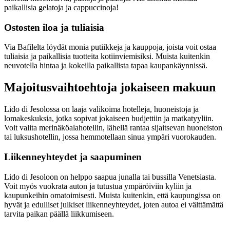
paikallisia gelatoja ja cappuccinoja!
Ostosten iloa ja tuliaisia
Via Bafilelta löydät monia putiikkeja ja kauppoja, joista voit ostaa
tuliaisia ja paikallisia tuotteita kotiinviemisiksi. Muista kuitenkin
neuvotella hintaa ja kokeilla paikallista tapaa kaupankäynnissä.
Majoitusvaihtoehtoja jokaiseen makuun
Lido di Jesolossa on laaja valikoima hotelleja, huoneistoja ja
lomakeskuksia, jotka sopivat jokaiseen budjettiin ja matkatyyliin.
Voit valita merinäköalahotellin, lähellä rantaa sijaitsevan huoneiston
tai luksushotellin, jossa hemmotellaan sinua ympäri vuorokauden.
Liikenneyhteydet ja saapuminen
Lido di Jesoloon on helppo saapua junalla tai bussilla Venetsiasta.
Voit myös vuokrata auton ja tutustua ympäröiviin kyliin ja
kaupunkeihin omatoimisesti. Muista kuitenkin, että kaupungissa on
hyvät ja edulliset julkiset liikenneyhteydet, joten autoa ei välttämättä
tarvita paikan päällä liikkumiseen.