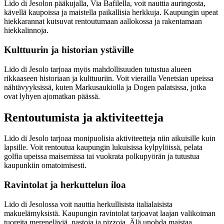
Lido di Jesolon pääkujalla, Via Bafilella, voit nauttia auringosta,
kävellä kaupoissa ja maistella paikallisia herkkuja. Kaupungin upeat
hiekkarannat kutsuvat rentoutumaan aallokossa ja rakentamaan
hiekkalinnoja.
Kulttuurin ja historian ystäville
Lido di Jesolo tarjoaa myös mahdollisuuden tutustua alueen
rikkaaseen historiaan ja kulttuuriin. Voit vierailla Venetsian upeissa
nähtävyyksissä, kuten Markusaukiolla ja Dogen palatsissa, jotka
ovat lyhyen ajomatkan päässä.
Rentoutumista ja aktiviteetteja
Lido di Jesolo tarjoaa monipuolisia aktiviteetteja niin aikuisille kuin
lapsille. Voit rentoutua kaupungin lukuisissa kylpylöissä, pelata
golfia upeissa maisemissa tai vuokrata polkupyörän ja tutustua
kaupunkiin omatoimisesti.
Ravintolat ja herkuttelun iloa
Lido di Jesolossa voit nauttia herkullisista italialaisista
makuelämyksistä. Kaupungin ravintolat tarjoavat laajan valikoiman
tuoreita mereneläviä, pastoja ja pizzoja. Älä unohda maistaa