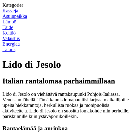
Kategorier
Kasveja
Asuinpaikka
Lämpö
Taide
Keittiö
Valaistus
Energiaa
Talous
Lido di Jesolo
Italian rantalomaa parhaimmillaan
Lido di Jesolo on viehättävä rantakaupunki Pohjois-Italiassa,
Venetsian lähellä. Tämä kaunis lomaparatiisi tarjoaa matkailijoille
upeita hiekkarantoja, herkullista ruokaa ja monipuolisia
aktiviteetteja. Lido di Jesolo on suosittu lomakohde niin perheille,
pariskunnille kuin ystäväporukoillekin.
Rantaelämää ja aurinkoa