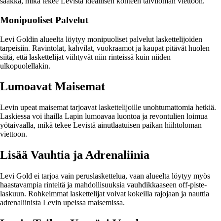
saakka, mikä tekee Levistä ideallisen kohteen talviloman viettoon.
Monipuoliset Palvelut
Levi Goldin alueelta löytyy monipuoliset palvelut laskettelijoiden
tarpeisiin. Ravintolat, kahvilat, vuokraamot ja kaupat pitävät huolen
siitä, että laskettelijat viihtyvät niin rinteissä kuin niiden
ulkopuolellakin.
Lumoavat Maisemat
Levin upeat maisemat tarjoavat laskettelijoille unohtumattomia hetkiä.
Laskiessa voi ihailla Lapin lumoavaa luontoa ja revontulien loimua
yötaivaalla, mikä tekee Levistä ainutlaatuisen paikan hiihtoloman
viettoon.
Lisää Vauhtia ja Adrenaliinia
Levi Gold ei tarjoa vain peruslaskettelua, vaan alueelta löytyy myös
haastavampia rinteitä ja mahdollisuuksia vauhdikkaaseen off-piste-
laskuun. Rohkeimmat laskettelijat voivat kokeilla rajojaan ja nauttia
adrenaliinista Levin upeissa maisemissa.