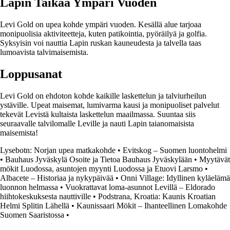
Lapin Taikaa Ympäri Vuoden
Levi Gold on upea kohde ympäri vuoden. Kesällä alue tarjoaa
monipuolisia aktiviteetteja, kuten patikointia, pyöräilyä ja golfia.
Syksyisin voi nauttia Lapin ruskan kauneudesta ja talvella taas
lumoavista talvimaisemista.
Loppusanat
Levi Gold on ehdoton kohde kaikille laskettelun ja talviurheilun
ystäville. Upeat maisemat, lumivarma kausi ja monipuoliset palvelut
tekevät Levistä kultaista laskettelun maailmassa. Suuntaa siis
seuraavalle talvilomalle Leville ja nauti Lapin taianomaisista
maisemista!
Lysebotn: Norjan upea matkakohde
•
Evitskog – Suomen luontohelmi
•
Bauhaus Jyväskylä Osoite ja Tietoa Bauhaus Jyväskylään
•
Myytävät
mökit Luodossa, asuntojen myynti Luodossa ja Etuovi Larsmo
•
Albacete – Historiaa ja nykypäivää
•
Onni Village: Idyllinen kyläelämä
luonnon helmassa
•
Vuokrattavat loma-asunnot Levillä – Eldorado
hiihtokeskuksesta nauttiville
•
Podstrana, Kroatia: Kaunis Kroatian
Helmi Splitin Lähellä
•
Kaunissaari Mökit – Ihanteellinen Lomakohde
Suomen Saaristossa
•