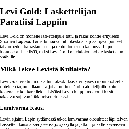
Levi Gold: Laskettelijan
Paratiisi Lappiin
Levi Gold on monelle laskettelijalle tuttu ja rakas kohde erityisesti
Suomen Lapissa. Tämä lumoava hiihtokeskus tarjoaa upeat puitteet
talviurheilun harrastamiseen ja rentoutumiseen kauniissa Lapin
luonnossa. Lue lisää, miksi Levi Gold on ehdoton kohde laskettelun
ystäville.
Mikä Tekee Levistä Kultaista?
Levi Gold erottuu muista hiihtokeskuksista erityisesti monipuolisella
rinteiden tarjonnallaan. Tarjolla on rinteitä niin aloittelijoille kuin
kokeneille konkareillekin. Lisäksi Levin huippumodernit hissit
takaavat sujuvan liikkumisen rinteissä.
Lumivarma Kausi
Levin sijainti Lapin sydämessä takaa lumivarmat olosuhteet läpi talven.
Laskettelukausi alkaa yleensä jo syksyllä ja jatkuu pitkälle kevääseen