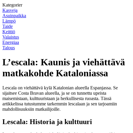
Kategorier
Kasveja
Asuinpaikka
Lämpö
Taide
Keittiö
Valaistus
Energiaa
Talous
L’escala: Kaunis ja viehättävä
matkakohde Kataloniassa
Lescala on viehättävä kylä Katalonian alueella Espanjassa. Se
sijaitsee Costa Bravan alueella, ja se on tunnettu upeista
maisemistaan, kulttuuristaan ja herkullisesta ruoasta. Tässä
artikkelissa tutustumme tarkemmin lescalaan ja sen tarjoamiin
mahdollisuuksiin matkailijoille.
Lescala: Historia ja kulttuuri