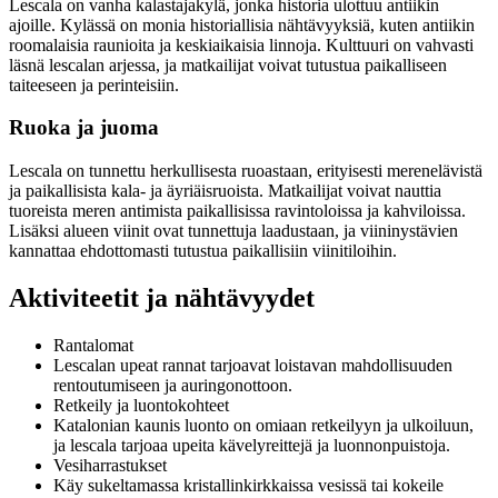
Lescala on vanha kalastajakylä, jonka historia ulottuu antiikin
ajoille. Kylässä on monia historiallisia nähtävyyksiä, kuten antiikin
roomalaisia raunioita ja keskiaikaisia linnoja. Kulttuuri on vahvasti
läsnä lescalan arjessa, ja matkailijat voivat tutustua paikalliseen
taiteeseen ja perinteisiin.
Ruoka ja juoma
Lescala on tunnettu herkullisesta ruoastaan, erityisesti merenelävistä
ja paikallisista kala- ja äyriäisruoista. Matkailijat voivat nauttia
tuoreista meren antimista paikallisissa ravintoloissa ja kahviloissa.
Lisäksi alueen viinit ovat tunnettuja laadustaan, ja viininystävien
kannattaa ehdottomasti tutustua paikallisiin viinitiloihin.
Aktiviteetit ja nähtävyydet
Rantalomat
Lescalan upeat rannat tarjoavat loistavan mahdollisuuden
rentoutumiseen ja auringonottoon.
Retkeily ja luontokohteet
Katalonian kaunis luonto on omiaan retkeilyyn ja ulkoiluun,
ja lescala tarjoaa upeita kävelyreittejä ja luonnonpuistoja.
Vesiharrastukset
Käy sukeltamassa kristallinkirkkaissa vesissä tai kokeile