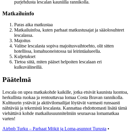
purjehdusta lescalan kauniilla rannikolla.
Matkailuinfo
Paras aika matkustaa
Matkailuinfoa, kuten parhaat matkustusajat ja sääolosuhteet
lescalassa.
Majoitus
Valitse lescalasta sopiva majoitusvaihtoehto, olit sitten
hotellissa, lomahuoneistossa tai leirintäalueella.
Kuljetukset
Tietoa siitä, miten pääset helpoiten lescalaan eri
kulkuvälineillä.
Päätelmä
Lescala on upea matkakohde kaikille, jotka etsivät kaunista luontoa,
herkullista ruokaa ja rentouttavaa lomaa Costa Bravan rannikolla.
Kulttuurin ystävät ja aktiivilomailijat löytävät varmasti runsaasti
nähtävää ja tekemistä lescalasta. Kannattaa ehdottomasti lisätä tämä
viehättävä kohde matkailusuunnitelmiin seuraavaa lomamatkaa
varten!
Airbnb Turku – Parhaat Mökit ja Loma-asunnot Turusta
•