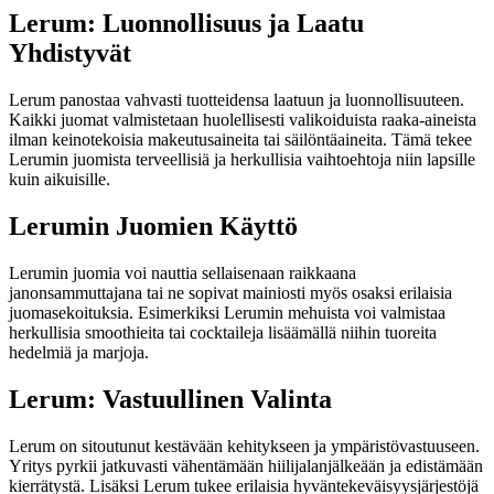
Lerum: Luonnollisuus ja Laatu
Yhdistyvät
Lerum panostaa vahvasti tuotteidensa laatuun ja luonnollisuuteen.
Kaikki juomat valmistetaan huolellisesti valikoiduista raaka-aineista
ilman keinotekoisia makeutusaineita tai säilöntäaineita. Tämä tekee
Lerumin juomista terveellisiä ja herkullisia vaihtoehtoja niin lapsille
kuin aikuisille.
Lerumin Juomien Käyttö
Lerumin juomia voi nauttia sellaisenaan raikkaana
janonsammuttajana tai ne sopivat mainiosti myös osaksi erilaisia
juomasekoituksia. Esimerkiksi Lerumin mehuista voi valmistaa
herkullisia smoothieita tai cocktaileja lisäämällä niihin tuoreita
hedelmiä ja marjoja.
Lerum: Vastuullinen Valinta
Lerum on sitoutunut kestävään kehitykseen ja ympäristövastuuseen.
Yritys pyrkii jatkuvasti vähentämään hiilijalanjälkeään ja edistämään
kierrätystä. Lisäksi Lerum tukee erilaisia hyväntekeväisyysjärjestöjä