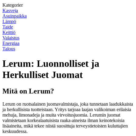
Kategorier
Kasveja
Asuinpaikka
Lämpö
Taide
Keittiö
Valaistus
Energiaa
Talous
Lerum: Luonnolliset ja
Herkulliset Juomat
Mitä on Lerum?
Lerum on ruotsalainen juomavalmistaja, joka tunnetaan laadukkaista
ja herkullisista tuotteistaan. Yritys tarjoaa laajan valikoiman erilaisia
mehuja, limonadeja ja muita virvoitusjuomia. Lerumin juomat
valmistetaan korkealaatuisista raaka-aineista ilman keinotekoisia
lisäaineita, mikä tekee niistä suosittuja terveystietoisten kuluttajien
keskuudessa.