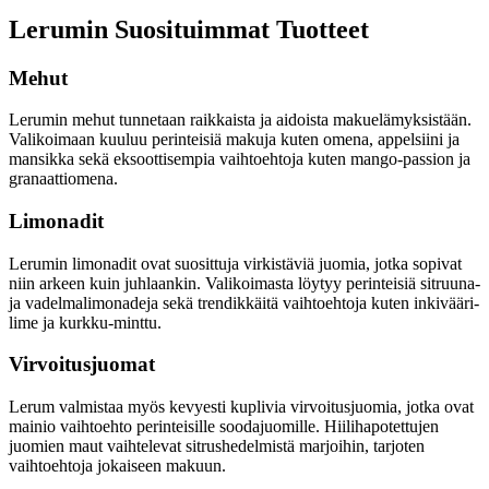
Lerumin Suosituimmat Tuotteet
Mehut
Lerumin mehut tunnetaan raikkaista ja aidoista makuelämyksistään.
Valikoimaan kuuluu perinteisiä makuja kuten omena, appelsiini ja
mansikka sekä eksoottisempia vaihtoehtoja kuten mango-passion ja
granaattiomena.
Limonadit
Lerumin limonadit ovat suosittuja virkistäviä juomia, jotka sopivat
niin arkeen kuin juhlaankin. Valikoimasta löytyy perinteisiä sitruuna-
ja vadelmalimonadeja sekä trendikkäitä vaihtoehtoja kuten inkivääri-
lime ja kurkku-minttu.
Virvoitusjuomat
Lerum valmistaa myös kevyesti kuplivia virvoitusjuomia, jotka ovat
mainio vaihtoehto perinteisille soodajuomille. Hiilihapotettujen
juomien maut vaihtelevat sitrushedelmistä marjoihin, tarjoten
vaihtoehtoja jokaiseen makuun.