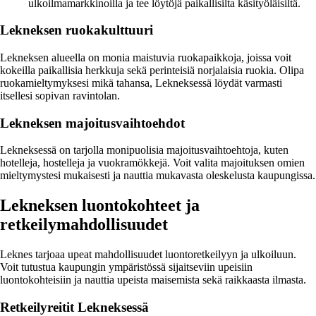
ulkoilmamarkkinoilla ja tee löytöjä paikallisilta käsityöläisiltä.
Lekneksen ruokakulttuuri
Lekneksen alueella on monia maistuvia ruokapaikkoja, joissa voit
kokeilla paikallisia herkkuja sekä perinteisiä norjalaisia ruokia. Olipa
ruokamieltymyksesi mikä tahansa, Lekneksessä löydät varmasti
itsellesi sopivan ravintolan.
Lekneksen majoitusvaihtoehdot
Lekneksessä on tarjolla monipuolisia majoitusvaihtoehtoja, kuten
hotelleja, hostelleja ja vuokramökkejä. Voit valita majoituksen omien
mieltymystesi mukaisesti ja nauttia mukavasta oleskelusta kaupungissa.
Lekneksen luontokohteet ja
retkeilymahdollisuudet
Leknes tarjoaa upeat mahdollisuudet luontoretkeilyyn ja ulkoiluun.
Voit tutustua kaupungin ympäristössä sijaitseviin upeisiin
luontokohteisiin ja nauttia upeista maisemista sekä raikkaasta ilmasta.
Retkeilyreitit Lekneksessä