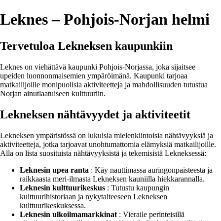
Leknes – Pohjois-Norjan helmi
Tervetuloa Lekneksen kaupunkiin
Leknes on viehättävä kaupunki Pohjois-Norjassa, joka sijaitsee
upeiden luonnonmaisemien ympäröimänä. Kaupunki tarjoaa
matkailijoille monipuolisia aktiviteetteja ja mahdollisuuden tutustua
Norjan ainutlaatuiseen kulttuuriin.
Lekneksen nähtävyydet ja aktiviteetit
Lekneksen ympäristössä on lukuisia mielenkiintoisia nähtävyyksiä ja
aktiviteetteja, jotka tarjoavat unohtumattomia elämyksiä matkailijoille.
Alla on lista suosituista nähtävyyksistä ja tekemisistä Lekneksessä:
Leknesin upea ranta
: Käy nauttimassa auringonpaisteesta ja
raikkaasta meri-ilmasta Lekneksen kauniilla hiekkarannalla.
Leknesin kulttuurikeskus
: Tutustu kaupungin
kulttuurihistoriaan ja nykytaiteeseen Lekneksen
kulttuurikeskuksessa.
Leknesin ulkoilmamarkkinat
: Vieraile perinteisillä