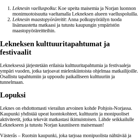
Leknesin vaelluspolku
: Koe upeita maisemia ja Norjan luonnon
monimuotoisuutta vaeltamalla Lekneksen alueen vaelluspoluilla.
Leknesin maastopyöräreitit
: Anna polkupyöräilyn tuoda
lisämaustetta matkaasi ja tutustu kaupungin ympäristön
maastopyöräreitteihin.
Lekneksen kulttuuritapahtumat ja
festivaalit
Lekneksessä järjestetään erilaisia kulttuuritapahtumia ja festivaaleja
ympäri vuoden, jotka tarjoavat mielenkiintoista ohjelmaa matkailijoille.
Osallistu tapahtumiin ja uppoudu paikalliseen kulttuuriin ja
tunnelmaan.
Lopuksi
Leknes on ehdottomasti vierailun arvoinen kohde Pohjois-Norjassa.
Kaupunki yhdistää upeat luontokohteet, kulttuurin ja monipuoliset
aktiviteetit, jotka tekevät matkastasi ikimuistoisen. Lähde seikkailulle
Leknekseen ja tutustu Norjan kauniiseen maisemaan!
Västerås – Ruotsin kaupunki, joka tarjoaa monipuolista nähtävää ja