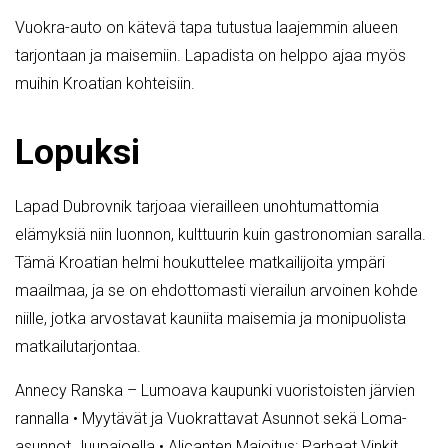
Vuokra-auto on kätevä tapa tutustua laajemmin alueen
tarjontaan ja maisemiin. Lapadista on helppo ajaa myös
muihin Kroatian kohteisiin.
Lopuksi
Lapad Dubrovnik tarjoaa vierailleen unohtumattomia
elämyksiä niin luonnon, kulttuurin kuin gastronomian saralla.
Tämä Kroatian helmi houkuttelee matkailijoita ympäri
maailmaa, ja se on ehdottomasti vierailun arvoinen kohde
niille, jotka arvostavat kauniita maisemia ja monipuolista
matkailutarjontaa.
Annecy Ranska – Lumoava kaupunki vuoristoisten järvien
rannalla
•
Myytävät ja Vuokrattavat Asunnot sekä Loma-
asunnot Juupajoella
•
Alicanten Majoitus: Parhaat Vinkit