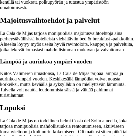
kentillä tai vuokrata polkupyörän ja tutustua ympäristöön
omatoimisesti.
Majoitusvaihtoehdot ja palvelut
La Cala de Mijas tarjoaa monipuolisia majoitusvaihtoehtoja aina
perheystävällisistä hotelleista viehättäviin bed & breakfast -paikkoihin.
Alueelta löytyy myös useita hyviä ravintoloita, kauppoja ja palveluita,
jotka tekevät lomastasi mahdollisimman mukavan ja vaivattoman.
Lämpöä ja aurinkoa ympäri vuoden
Kiitos Välimeren ilmastonsa, La Cala de Mijas tarjoaa lämpöä ja
aurinkoa ympäri vuoden. Keskikesällä lämpötilat voivat nousta
korkeiksi, mutta keväällä ja syksylläkin on miellyttävän lämmintä.
Talvella voit nauttia leudommista säistä ja välttää pahimmat
turistilaumat.
Lopuksi
La Cala de Mijas on todellinen helmi Costa del Solin alueella, joka
tarjoaa monipuolisia mahdollisuuksia rentoutumiseen, aktiiviseen
lomanviettoon ja kulttuurin kokemiseen. Oli matkasi sitten pitkä tai