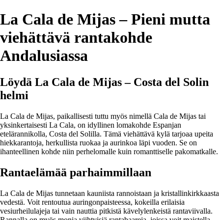
La Cala de Mijas – Pieni mutta
viehättävä rantakohde
Andalusiassa
Löydä La Cala de Mijas – Costa del Solin
helmi
La Cala de Mijas, paikallisesti tuttu myös nimellä Cala de Mijas tai
yksinkertaisesti La Cala, on idyllinen lomakohde Espanjan
etelärannikolla, Costa del Solilla. Tämä viehättävä kylä tarjoaa upeita
hiekkarantoja, herkullista ruokaa ja aurinkoa läpi vuoden. Se on
ihanteellinen kohde niin perhelomalle kuin romanttiselle pakomatkalle.
Rantaelämää parhaimmillaan
La Cala de Mijas tunnetaan kauniista rannoistaan ja kristallinkirkkaasta
vedestä. Voit rentoutua auringonpaisteessa, kokeilla erilaisia
vesiurheilulajeja tai vain nauttia pitkistä kävelylenkeistä rantaviivalla.
Rannalla on myös monia viihtyisiä rantabaareja, joissa voit maistella