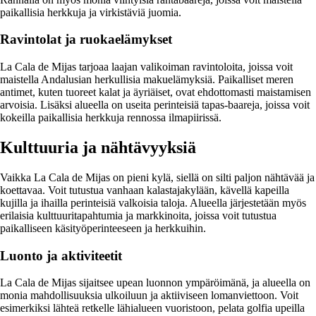
paikallisia herkkuja ja virkistäviä juomia.
Ravintolat ja ruokaelämykset
La Cala de Mijas tarjoaa laajan valikoiman ravintoloita, joissa voit
maistella Andalusian herkullisia makuelämyksiä. Paikalliset meren
antimet, kuten tuoreet kalat ja äyriäiset, ovat ehdottomasti maistamisen
arvoisia. Lisäksi alueella on useita perinteisiä tapas-baareja, joissa voit
kokeilla paikallisia herkkuja rennossa ilmapiirissä.
Kulttuuria ja nähtävyyksiä
Vaikka La Cala de Mijas on pieni kylä, siellä on silti paljon nähtävää ja
koettavaa. Voit tutustua vanhaan kalastajakylään, kävellä kapeilla
kujilla ja ihailla perinteisiä valkoisia taloja. Alueella järjestetään myös
erilaisia kulttuuritapahtumia ja markkinoita, joissa voit tutustua
paikalliseen käsityöperinteeseen ja herkkuihin.
Luonto ja aktiviteetit
La Cala de Mijas sijaitsee upean luonnon ympäröimänä, ja alueella on
monia mahdollisuuksia ulkoiluun ja aktiiviseen lomanviettoon. Voit
esimerkiksi lähteä retkelle lähialueen vuoristoon, pelata golfia upeilla