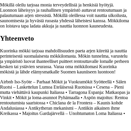
Mökillä oleilu tarjoaa monia terveydellisiä ja henkisiä hyötyjä.
Luonnon läheisyys ja rauhallinen ympäristö auttavat rentoutumaan ja
palautumaan arjen stressistä. Mökillä oleillessa voit nauttia ulkoilusta,
saunomisesta ja hyvästä ruoasta yhdessä läheistesi kanssa. Mökkiloma
on loistava tapa ladata akkuja ja nauttia luonnon kauneudesta.
Yhteenveto
Kuorinka mökki tarjoaa mahdollisuuden paeta arjen kiireitä ja nauttia
perinteisestä suomalaisesta mökkilomasta. Mökin tunnelma, varustelu
ja ympäristö luovat ihanteelliset puitteet rentouttavalle lomalle perheen
kesken tai ystävien seurassa. Varaa oma mökkilomasi Kuorinka
mökistä ja lähde elämysmatkalle Suomen kauniiseen luontoon!
Airbnb Iso-Syöte – Parhaat Mökit ja Vuokramökit Syötteellä
•
Sälen
Ruotsi – Laskettelun Lumoa Eteläisessä Ruotsissa
•
Cesena – Pieni
mutta viehättävä kaupunki Italiassa
•
Tarragona Espanja: Matkaopas ja
Vinkit
•
Mökit ja loma-asunnot Pyhämaalla
•
Aspön majoitus: Rentoa
rentoutumista saaristossa
•
Chiclana de la Frontera – Kaunis kohde
Andalusiassa
•
Antikytheran mekanismi – Antiikin aikainen ihme
Kreikassa
•
Majoitus Gardajärvellä – Unohtumaton Loma Italiassa
•