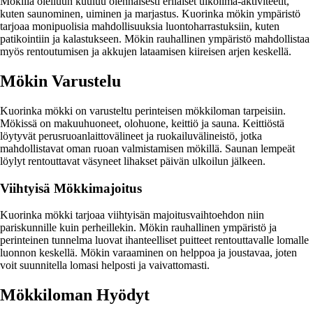
Mökillä oleiluun kuuluu olennaisesti erilaiset ulkoilma-aktiviteetit,
kuten saunominen, uiminen ja marjastus. Kuorinka mökin ympäristö
tarjoaa monipuolisia mahdollisuuksia luontoharrastuksiin, kuten
patikointiin ja kalastukseen. Mökin rauhallinen ympäristö mahdollistaa
myös rentoutumisen ja akkujen lataamisen kiireisen arjen keskellä.
Mökin Varustelu
Kuorinka mökki on varusteltu perinteisen mökkiloman tarpeisiin.
Mökissä on makuuhuoneet, olohuone, keittiö ja sauna. Keittiöstä
löytyvät perusruoanlaittovälineet ja ruokailuvälineistö, jotka
mahdollistavat oman ruoan valmistamisen mökillä. Saunan lempeät
löylyt rentouttavat väsyneet lihakset päivän ulkoilun jälkeen.
Viihtyisä Mökkimajoitus
Kuorinka mökki tarjoaa viihtyisän majoitusvaihtoehdon niin
pariskunnille kuin perheillekin. Mökin rauhallinen ympäristö ja
perinteinen tunnelma luovat ihanteelliset puitteet rentouttavalle lomalle
luonnon keskellä. Mökin varaaminen on helppoa ja joustavaa, joten
voit suunnitella lomasi helposti ja vaivattomasti.
Mökkiloman Hyödyt