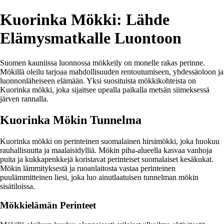
Kuorinka Mökki: Lähde
Elämysmatkalle Luontoon
Suomen kauniissa luonnossa mökkeily on monelle rakas perinne.
Mökillä oleilu tarjoaa mahdollisuuden rentoutumiseen, yhdessäoloon ja
luonnonläheiseen elämään. Yksi suosituista mökkikohteista on
Kuorinka mökki, joka sijaitsee upealla paikalla metsän siimeksessä
järven rannalla.
Kuorinka Mökin Tunnelma
Kuorinka mökki on perinteinen suomalainen hirsimökki, joka huokuu
rauhallisuutta ja maalaisidylliä. Mökin piha-alueella kasvaa vanhoja
puita ja kukkapenkkejä koristavat perinteiset suomalaiset kesäkukat.
Mökin lämmityksestä ja ruoanlaitosta vastaa perinteinen
puulämmitteinen liesi, joka luo ainutlaatuisen tunnelman mökin
sisätiloissa.
Mökkielämän Perinteet