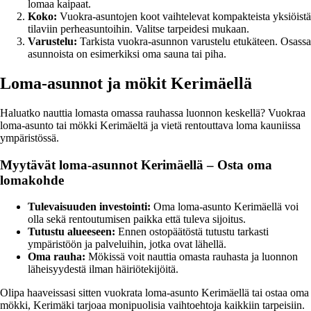
lomaa kaipaat.
Koko:
Vuokra-asuntojen koot vaihtelevat kompakteista yksiöistä
tilaviin perheasuntoihin. Valitse tarpeidesi mukaan.
Varustelu:
Tarkista vuokra-asunnon varustelu etukäteen. Osassa
asunnoista on esimerkiksi oma sauna tai piha.
Loma-asunnot ja mökit Kerimäellä
Haluatko nauttia lomasta omassa rauhassa luonnon keskellä? Vuokraa
loma-asunto tai mökki Kerimäeltä ja vietä rentouttava loma kauniissa
ympäristössä.
Myytävät loma-asunnot Kerimäellä – Osta oma
lomakohde
Tulevaisuuden investointi:
Oma loma-asunto Kerimäellä voi
olla sekä rentoutumisen paikka että tuleva sijoitus.
Tutustu alueeseen:
Ennen ostopäätöstä tutustu tarkasti
ympäristöön ja palveluihin, jotka ovat lähellä.
Oma rauha:
Mökissä voit nauttia omasta rauhasta ja luonnon
läheisyydestä ilman häiriötekijöitä.
Olipa haaveissasi sitten vuokrata loma-asunto Kerimäellä tai ostaa oma
mökki, Kerimäki tarjoaa monipuolisia vaihtoehtoja kaikkiin tarpeisiin.