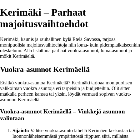
Kerimäki – Parhaat
majoitusvaihtoehdot
Kerimäki, kaunis ja rauhallinen kylä Etelä-Savossa, tarjoaa
monipuolisia majoitusvaihtoehtoja niin loma- kuin pidempiaikaiseenkin
oleskeluun. Alla listattuna parhaat vuokra-asunnot, loma-asunnot ja
mökit Kerimäeltä.
Vuokra-asunnot Kerimäellä
Etsitkö vuokra-asuntoa Kerimäeltä? Kerimäki tarjoaa monipuolisen
valikoiman vuokra-asuntoja eri tarpeisiin ja budjetteihin. Olit sitten
matkalla perheen kanssa tai yksin, löydät varmasti sopivan vuokra-
asunnon Kerimäeltä.
Vuokra-asunnot Kerimäellä – Vinkkejä asunnon
valintaan
Sijainti:
Valitse vuokra-asunto läheltä Kerimäen keskustaa tai
luonnonläheisemmästä ympäristöstä riippuen siitä, millaista