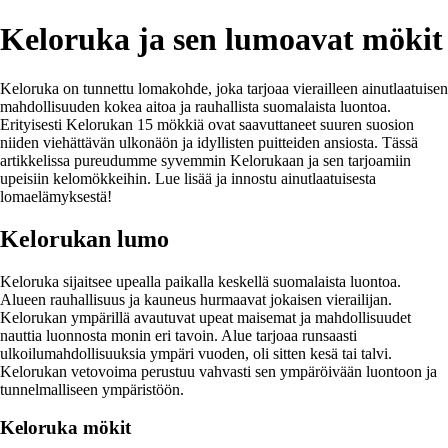
Keloruka ja sen lumoavat mökit
Keloruka on tunnettu lomakohde, joka tarjoaa vierailleen ainutlaatuisen
mahdollisuuden kokea aitoa ja rauhallista suomalaista luontoa.
Erityisesti Kelorukan 15 mökkiä ovat saavuttaneet suuren suosion
niiden viehättävän ulkonäön ja idyllisten puitteiden ansiosta. Tässä
artikkelissa pureudumme syvemmin Kelorukaan ja sen tarjoamiin
upeisiin kelomökkeihin. Lue lisää ja innostu ainutlaatuisesta
lomaelämyksestä!
Kelorukan lumo
Keloruka sijaitsee upealla paikalla keskellä suomalaista luontoa.
Alueen rauhallisuus ja kauneus hurmaavat jokaisen vierailijan.
Kelorukan ympärillä avautuvat upeat maisemat ja mahdollisuudet
nauttia luonnosta monin eri tavoin. Alue tarjoaa runsaasti
ulkoilumahdollisuuksia ympäri vuoden, oli sitten kesä tai talvi.
Kelorukan vetovoima perustuu vahvasti sen ympäröivään luontoon ja
tunnelmalliseen ympäristöön.
Keloruka mökit