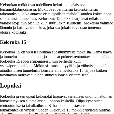
Kelorukan mökit ovat todellinen helmi suomalaisessa
lomamökkitarjonnassa. Mökit ovat perinteisiä kelorakenteisia
rakennuksia, jotka antavat vierailijoilleen mahdollisuuden kokea aitoa
suomalaista tunnelmaa. Kelorukan 15 mökkiä tarjoavat erilaisia
vaihtoehtoja niin pienille kuin suurillekin seurueille. Mökeissä vallitsee
lämmin ja kutsuva tunnelma, joka saa jokaisen vieraan tuntemaan
olonsa kotoisaksi.
Keloruka 15
Keloruka 15 on yksi Kelorukan suosituimmista mökeistä. Tämä tilava
ja tunnelmallinen mökki tarjoaa upeat puitteet rentouttavalle lomalle.
Keloruka 15 sopii erinomaisesti niin perheille kuin
ystäväporukoillekin. Mökin sisustus on tyylikäs ja viihtyisä, mikä luo
ainutlaatuisen tunnelman lomavieraille. Keloruka 15 tarjoaa kaiken
tarvittavan mukavan ja onnistuneen loman viettämiseen.
Lopuksi
Keloruka ja sen upeat kelomökit tarjoavat vierailleen unohtumattoman
lomaelämyksen suomalaisen luonnon keskellä. Olipa kyse sitten
rentoutumisesta tai ulkoilusta, Keloruka on loistava valinta
lomakohteeksi ympäri vuoden. Keloruka 15 mökki erityisesti hurmaa