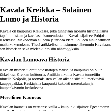
Kavala Kreikka – Salainen
Lumo ja Historia
Kavala on kaupunki Kreikassa, joka tunnetaan monista historiallisista
tapahtumistaan ja kavalasta kauneudestaan. Kavala sijaitsee Pohjois-
Kreikassa, Makedonian alueella ja tarjoaa vierailijoilleen ainutlaatuisen
matkakokemuksen. Tässä artikkelissa tutustumme lähemmin Kavalaan,
sen historiaan sekä mielenkiintoisiin nähtävyyksiin.
Kavalan Lumoava Historia
Kavalan historia ulottuu vuosisatojen taakse, ja kaupunki on ollut
tärkeä osa Kreikan kulttuuria. Antiikin aikoina Kavala tunnettiin
nimellä Neápolis, ja roomalaisten vallan aikana siitä tuli merkittävä
kauppapaikka. Keskiajalla kaupunki kukoisti merenkulun ja
kaupankäynnin keskuksena.
Merellinen Kauneus
Kavalan kauneus on vertaansa vailla – kaupunki sijaitsee Egeanmeren