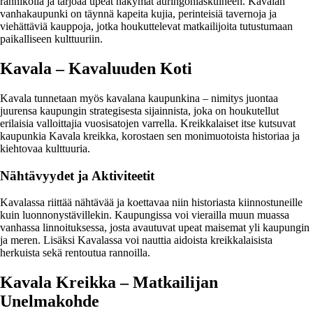
rannikolla ja tarjoaa upeat näkymät auringonlaskuineen. Kavalan
vanhakaupunki on täynnä kapeita kujia, perinteisiä tavernoja ja
viehättäviä kauppoja, jotka houkuttelevat matkailijoita tutustumaan
paikalliseen kulttuuriin.
Kavala – Kavaluuden Koti
Kavala tunnetaan myös kavalana kaupunkina – nimitys juontaa
juurensa kaupungin strategisesta sijainnista, joka on houkutellut
erilaisia valloittajia vuosisatojen varrella. Kreikkalaiset itse kutsuvat
kaupunkia Kavala kreikka, korostaen sen monimuotoista historiaa ja
kiehtovaa kulttuuria.
Nähtävyydet ja Aktiviteetit
Kavalassa riittää nähtävää ja koettavaa niin historiasta kiinnostuneille
kuin luonnonystävillekin. Kaupungissa voi vierailla muun muassa
vanhassa linnoituksessa, josta avautuvat upeat maisemat yli kaupungin
ja meren. Lisäksi Kavalassa voi nauttia aidoista kreikkalaisista
herkuista sekä rentoutua rannoilla.
Kavala Kreikka – Matkailijan
Unelmakohde