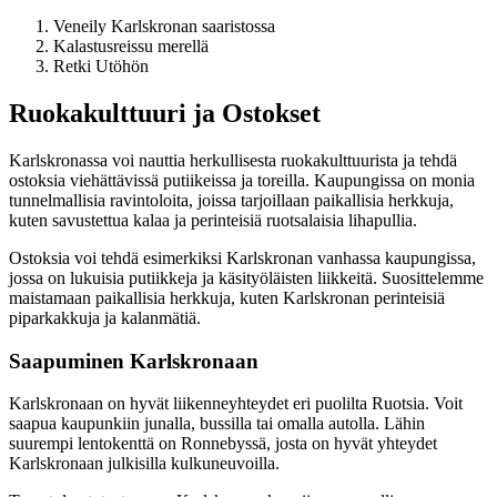
Veneily Karlskronan saaristossa
Kalastusreissu merellä
Retki Utöhön
Ruokakulttuuri ja Ostokset
Karlskronassa voi nauttia herkullisesta ruokakulttuurista ja tehdä
ostoksia viehättävissä putiikeissa ja toreilla. Kaupungissa on monia
tunnelmallisia ravintoloita, joissa tarjoillaan paikallisia herkkuja,
kuten savustettua kalaa ja perinteisiä ruotsalaisia lihapullia.
Ostoksia voi tehdä esimerkiksi Karlskronan vanhassa kaupungissa,
jossa on lukuisia putiikkeja ja käsityöläisten liikkeitä. Suosittelemme
maistamaan paikallisia herkkuja, kuten Karlskronan perinteisiä
piparkakkuja ja kalanmätiä.
Saapuminen Karlskronaan
Karlskronaan on hyvät liikenneyhteydet eri puolilta Ruotsia. Voit
saapua kaupunkiin junalla, bussilla tai omalla autolla. Lähin
suurempi lentokenttä on Ronnebyssä, josta on hyvät yhteydet
Karlskronaan julkisilla kulkuneuvoilla.