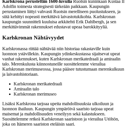
Karlskrona perustettiin 1600-luvulla
Ruotsin kuninkaan Kustaa II
Adolfin toimesta strategisesti tärkeään paikkaan. Kaupungin
perustaminen liittyi vahvasti Ruotsin merelliseen puolustukseen, ja
siitä kehittyi nopeasti merkittävä laivastotukikohta. Karlskronan
kaupungin suunnitteli kuuluisa arkkitehti Erik Dahlbergh, ja sen
merkittävimmät rakennukset edustavat upeaa barokkityyliä.
Karlskronan Nähtävyydet
Karlskronassa riittää nähtävää niin historiaa rakastaville kuin
luonnon ystävillekin. Kaupungin ydinkeskustassa sijaitsevat upeat
vanhat rakennukset, kuten Karlskronan merikatedraali ja amiraalin
talo. Merenkulusta kiinnostuneille suosittelemme vierailua
Karlskronan merimuseossa, jossa pääsee tutustumaan merenkulkuun
ja laivastohistoriaan.
Karlskronan merikatedraali
Amiraalin talo
Karlskronan merimuseo
Lisäksi Karlskrona tarjoaa upeita mahdollisuuksia ulkoiluun ja
luonnon ihailuun. Kaupungin ympäröivä saaristo tarjoaa upeat
maisemat ja mahdollisuuden veneilyyn sekä kalastukseen.
Suosittelemme retkeä Karlskronan saaristoon ja vierailua Utöhön,
joka on Itämeren saariston eteläisin saari.