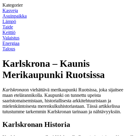
Kategorier
Kasveja
Asuinpaikka
Lämpö
Taide
Keittiö
Valaistus
Energiaa
Talous
Karlskrona – Kaunis
Merikaupunki Ruotsissa
Karlskrona
on viehättävä merikaupunki Ruotsissa, joka sijaitsee
maan etelärannikolla. Kaupunki on tunnettu upeista
saaristomaisemistaan, historiallisesta arkkitehtuuristaan ja
mielenkiintoisesta merenkulkuhistoriastaan. Tässä artikkelissa
tutustumme tarkemmin Karlskronan tarinaan ja nähtävyyksiin.
Karlskronan Historia