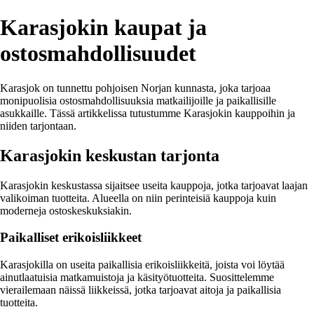
Karasjokin kaupat ja
ostosmahdollisuudet
Karasjok on tunnettu pohjoisen Norjan kunnasta, joka tarjoaa
monipuolisia ostosmahdollisuuksia matkailijoille ja paikallisille
asukkaille. Tässä artikkelissa tutustumme Karasjokin kauppoihin ja
niiden tarjontaan.
Karasjokin keskustan tarjonta
Karasjokin keskustassa sijaitsee useita kauppoja, jotka tarjoavat laajan
valikoiman tuotteita. Alueella on niin perinteisiä kauppoja kuin
moderneja ostoskeskuksiakin.
Paikalliset erikoisliikkeet
Karasjokilla on useita paikallisia erikoisliikkeitä, joista voi löytää
ainutlaatuisia matkamuistoja ja käsityötuotteita. Suosittelemme
vierailemaan näissä liikkeissä, jotka tarjoavat aitoja ja paikallisia
tuotteita.