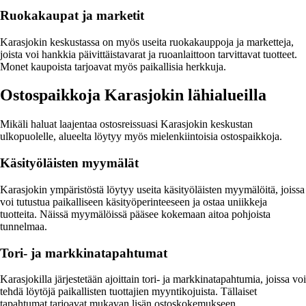
Ruokakaupat ja marketit
Karasjokin keskustassa on myös useita ruokakauppoja ja marketteja,
joista voi hankkia päivittäistavarat ja ruoanlaittoon tarvittavat tuotteet.
Monet kaupoista tarjoavat myös paikallisia herkkuja.
Ostospaikkoja Karasjokin lähialueilla
Mikäli haluat laajentaa ostosreissuasi Karasjokin keskustan
ulkopuolelle, alueelta löytyy myös mielenkiintoisia ostospaikkoja.
Käsityöläisten myymälät
Karasjokin ympäristöstä löytyy useita käsityöläisten myymälöitä, joissa
voi tutustua paikalliseen käsityöperinteeseen ja ostaa uniikkeja
tuotteita. Näissä myymälöissä pääsee kokemaan aitoa pohjoista
tunnelmaa.
Tori- ja markkinatapahtumat
Karasjokilla järjestetään ajoittain tori- ja markkinatapahtumia, joissa voi
tehdä löytöjä paikallisten tuottajien myyntikojuista. Tällaiset
tapahtumat tarjoavat mukavan lisän ostoskokemukseen.