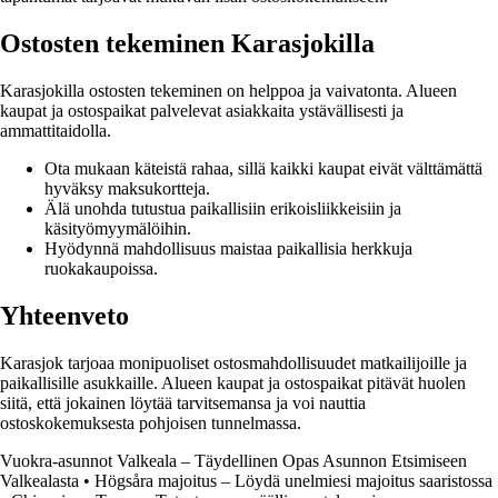
Ostosten tekeminen Karasjokilla
Karasjokilla ostosten tekeminen on helppoa ja vaivatonta. Alueen
kaupat ja ostospaikat palvelevat asiakkaita ystävällisesti ja
ammattitaidolla.
Ota mukaan käteistä rahaa, sillä kaikki kaupat eivät välttämättä
hyväksy maksukortteja.
Älä unohda tutustua paikallisiin erikoisliikkeisiin ja
käsityömyymälöihin.
Hyödynnä mahdollisuus maistaa paikallisia herkkuja
ruokakaupoissa.
Yhteenveto
Karasjok tarjoaa monipuoliset ostosmahdollisuudet matkailijoille ja
paikallisille asukkaille. Alueen kaupat ja ostospaikat pitävät huolen
siitä, että jokainen löytää tarvitsemansa ja voi nauttia
ostoskokemuksesta pohjoisen tunnelmassa.
Vuokra-asunnot Valkeala – Täydellinen Opas Asunnon Etsimiseen
Valkealasta
•
Högsåra majoitus – Löydä unelmiesi majoitus saaristossa