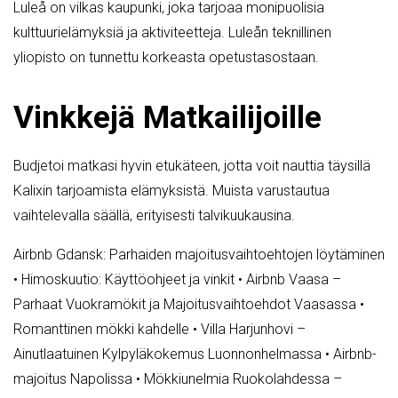
Luleå on vilkas kaupunki, joka tarjoaa monipuolisia
kulttuurielämyksiä ja aktiviteetteja. Luleån teknillinen
yliopisto on tunnettu korkeasta opetustasostaan.
Vinkkejä Matkailijoille
Budjetoi matkasi hyvin etukäteen, jotta voit nauttia täysillä
Kalixin tarjoamista elämyksistä. Muista varustautua
vaihtelevalla säällä, erityisesti talvikuukausina.
Airbnb Gdansk: Parhaiden majoitusvaihtoehtojen löytäminen
•
Himoskuutio: Käyttöohjeet ja vinkit
•
Airbnb Vaasa –
Parhaat Vuokramökit ja Majoitusvaihtoehdot Vaasassa
•
Romanttinen mökki kahdelle
•
Villa Harjunhovi –
Ainutlaatuinen Kylpyläkokemus Luonnonhelmassa
•
Airbnb-
majoitus Napolissa
•
Mökkiunelmia Ruokolahdessa –