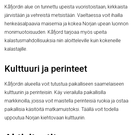
Kåfjordin alue on tunnettu upeista vuoristoistaan, kirkkaista
järvistään ja vehreistä metsistään. Vaeltaessa voit ihailla
henkeäsalpaavia maisemia ja kokea Norjan upean luonnon
monimuotoisuuden. Kåfjord tarjoaa myös upeita
kalastusmahdollisuuksia niin aloitteleville kuin kokeneille
kalastajille.
Kulttuuri ja perinteet
Kåfjordin alueella voit tutustua paikalliseen saamelaiseen
kulttuuriin ja perinteisiin. Käy vierailulla paikallisilla
markkinoilla, joissa voit maistella perinteisiä ruokia ja ostaa
paikallisia käsitöitä matkamuistoksi. Täällä voit todella
uppoutua Norjan kiehtovaan kulttuuriin.