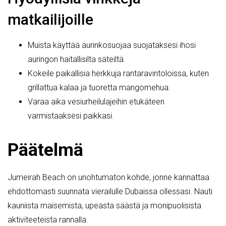
matkailijoille
Muista käyttää aurinkosuojaa suojataksesi ihosi
auringon haitallisilta säteiltä.
Kokeile paikallisia herkkuja rantaravintoloissa, kuten
grillattua kalaa ja tuoretta mangomehua.
Varaa aika vesiurheilulajeihin etukäteen
varmistaaksesi paikkasi.
Päätelmä
Jumeirah Beach on unohtumaton kohde, jonne kannattaa
ehdottomasti suunnata vierailulle Dubaissa ollessasi. Nauti
kauniista maisemista, upeasta säästä ja monipuolisista
aktiviteeteista rannalla.