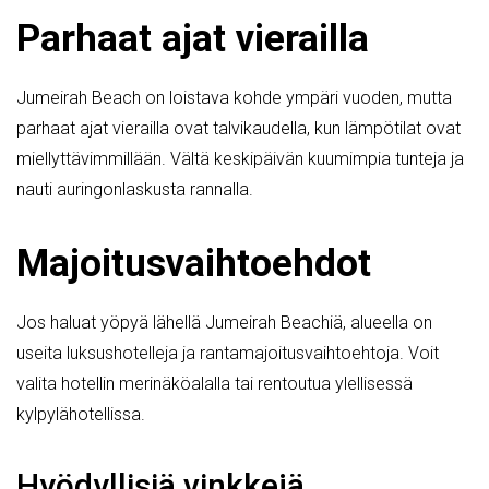
Parhaat ajat vierailla
Jumeirah Beach on loistava kohde ympäri vuoden, mutta
parhaat ajat vierailla ovat talvikaudella, kun lämpötilat ovat
miellyttävimmillään. Vältä keskipäivän kuumimpia tunteja ja
nauti auringonlaskusta rannalla.
Majoitusvaihtoehdot
Jos haluat yöpyä lähellä Jumeirah Beachiä, alueella on
useita luksushotelleja ja rantamajoitusvaihtoehtoja. Voit
valita hotellin merinäköalalla tai rentoutua ylellisessä
kylpylähotellissa.
Hyödyllisiä vinkkejä