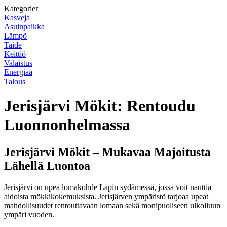
Kategorier
Kasveja
Asuinpaikka
Lämpö
Taide
Keittiö
Valaistus
Energiaa
Talous
Jerisjärvi Mökit: Rentoudu
Luonnonhelmassa
Jerisjärvi Mökit – Mukavaa Majoitusta
Lähellä Luontoa
Jerisjärvi on upea lomakohde Lapin sydämessä, jossa voit nauttia
aidoista mökkikokemuksista. Jerisjärven ympäristö tarjoaa upeat
mahdollisuudet rentouttavaan lomaan sekä monipuoliseen ulkoiluun
ympäri vuoden.