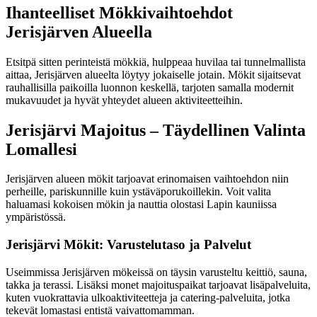
Ihanteelliset Mökkivaihtoehdot
Jerisjärven Alueella
Etsitpä sitten perinteistä mökkiä, hulppeaa huvilaa tai tunnelmallista
aittaa, Jerisjärven alueelta löytyy jokaiselle jotain. Mökit sijaitsevat
rauhallisilla paikoilla luonnon keskellä, tarjoten samalla modernit
mukavuudet ja hyvät yhteydet alueen aktiviteetteihin.
Jerisjärvi Majoitus – Täydellinen Valinta
Lomallesi
Jerisjärven alueen mökit tarjoavat erinomaisen vaihtoehdon niin
perheille, pariskunnille kuin ystäväporukoillekin. Voit valita
haluamasi kokoisen mökin ja nauttia olostasi Lapin kauniissa
ympäristössä.
Jerisjärvi Mökit: Varustelutaso ja Palvelut
Useimmissa Jerisjärven mökeissä on täysin varusteltu keittiö, sauna,
takka ja terassi. Lisäksi monet majoituspaikat tarjoavat lisäpalveluita,
kuten vuokrattavia ulkoaktiviteetteja ja catering-palveluita, jotka
tekevät lomastasi entistä vaivattomamman.