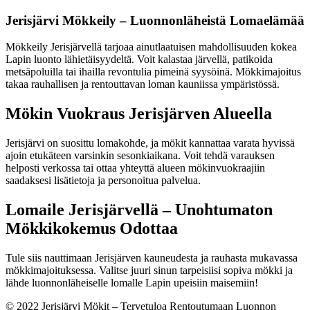
Jerisjärvi Mökkeily – Luonnonläheistä Lomaelämää
Mökkeily Jerisjärvellä tarjoaa ainutlaatuisen mahdollisuuden kokea
Lapin luonto lähietäisyydeltä. Voit kalastaa järvellä, patikoida
metsäpoluilla tai ihailla revontulia pimeinä syysöinä. Mökkimajoitus
takaa rauhallisen ja rentouttavan loman kauniissa ympäristössä.
Mökin Vuokraus Jerisjärven Alueella
Jerisjärvi on suosittu lomakohde, ja mökit kannattaa varata hyvissä
ajoin etukäteen varsinkin sesonkiaikana. Voit tehdä varauksen
helposti verkossa tai ottaa yhteyttä alueen mökinvuokraajiin
saadaksesi lisätietoja ja personoitua palvelua.
Lomaile Jerisjärvellä – Unohtumaton
Mökkikokemus Odottaa
Tule siis nauttimaan Jerisjärven kauneudesta ja rauhasta mukavassa
mökkimajoituksessa. Valitse juuri sinun tarpeisiisi sopiva mökki ja
lähde luonnonläheiselle lomalle Lapin upeisiin maisemiin!
© 2022 Jerisjärvi Mökit – Tervetuloa Rentoutumaan Luonnon