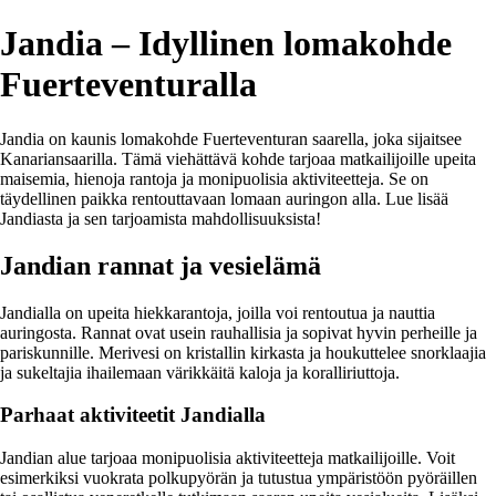
Jandia – Idyllinen lomakohde
Fuerteventuralla
Jandia on kaunis lomakohde Fuerteventuran saarella, joka sijaitsee
Kanariansaarilla. Tämä viehättävä kohde tarjoaa matkailijoille upeita
maisemia, hienoja rantoja ja monipuolisia aktiviteetteja. Se on
täydellinen paikka rentouttavaan lomaan auringon alla. Lue lisää
Jandiasta ja sen tarjoamista mahdollisuuksista!
Jandian rannat ja vesielämä
Jandialla on upeita hiekkarantoja, joilla voi rentoutua ja nauttia
auringosta. Rannat ovat usein rauhallisia ja sopivat hyvin perheille ja
pariskunnille. Merivesi on kristallin kirkasta ja houkuttelee snorklaajia
ja sukeltajia ihailemaan värikkäitä kaloja ja koralliriuttoja.
Parhaat aktiviteetit Jandialla
Jandian alue tarjoaa monipuolisia aktiviteetteja matkailijoille. Voit
esimerkiksi vuokrata polkupyörän ja tutustua ympäristöön pyöräillen