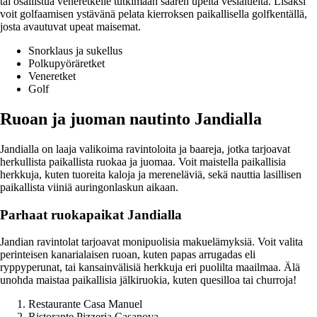
tai osallistua veneretkelle tutkimaan saaren upeita vesialueita. Lisäksi
voit golfaamisen ystävänä pelata kierroksen paikallisella golfkentällä,
josta avautuvat upeat maisemat.
Snorklaus ja sukellus
Polkupyöräretket
Veneretket
Golf
Ruoan ja juoman nautinto Jandialla
Jandialla on laaja valikoima ravintoloita ja baareja, jotka tarjoavat
herkullista paikallista ruokaa ja juomaa. Voit maistella paikallisia
herkkuja, kuten tuoreita kaloja ja mereneläviä, sekä nauttia lasillisen
paikallista viiniä auringonlaskun aikaan.
Parhaat ruokapaikat Jandialla
Jandian ravintolat tarjoavat monipuolisia makuelämyksiä. Voit valita
perinteisen kanarialaisen ruoan, kuten papas arrugadas eli
ryppyperunat, tai kansainvälisiä herkkuja eri puolilta maailmaa. Älä
unohda maistaa paikallisia jälkiruokia, kuten quesilloa tai churroja!
Restaurante Casa Manuel
Ristorante Pizzeria Casanova