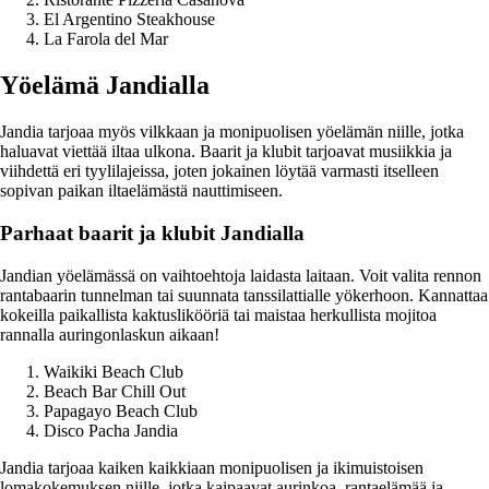
El Argentino Steakhouse
La Farola del Mar
Yöelämä Jandialla
Jandia tarjoaa myös vilkkaan ja monipuolisen yöelämän niille, jotka
haluavat viettää iltaa ulkona. Baarit ja klubit tarjoavat musiikkia ja
viihdettä eri tyylilajeissa, joten jokainen löytää varmasti itselleen
sopivan paikan iltaelämästä nauttimiseen.
Parhaat baarit ja klubit Jandialla
Jandian yöelämässä on vaihtoehtoja laidasta laitaan. Voit valita rennon
rantabaarin tunnelman tai suunnata tanssilattialle yökerhoon. Kannattaa
kokeilla paikallista kaktuslikööriä tai maistaa herkullista mojitoa
rannalla auringonlaskun aikaan!
Waikiki Beach Club
Beach Bar Chill Out
Papagayo Beach Club
Disco Pacha Jandia
Jandia tarjoaa kaiken kaikkiaan monipuolisen ja ikimuistoisen
lomakokemuksen niille, jotka kaipaavat aurinkoa, rantaelämää ja