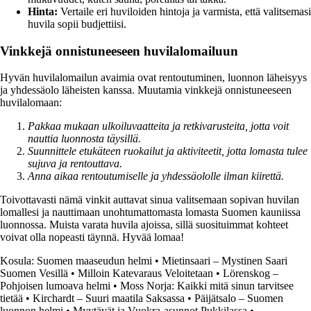
Hinta:
Vertaile eri huviloiden hintoja ja varmista, että valitsemasi
huvila sopii budjettiisi.
Vinkkejä onnistuneeseen huvilalomailuun
Hyvän huvilalomailun avaimia ovat rentoutuminen, luonnon läheisyys
ja yhdessäolo läheisten kanssa. Muutamia vinkkejä onnistuneeseen
huvilalomaan:
Pakkaa mukaan ulkoiluvaatteita ja retkivarusteita, jotta voit
nauttia luonnosta täysillä.
Suunnittele etukäteen ruokailut ja aktiviteetit, jotta lomasta tulee
sujuva ja rentouttava.
Anna aikaa rentoutumiselle ja yhdessäololle ilman kiirettä.
Toivottavasti nämä vinkit auttavat sinua valitsemaan sopivan huvilan
lomallesi ja nauttimaan unohtumattomasta lomasta Suomen kauniissa
luonnossa. Muista varata huvila ajoissa, sillä suosituimmat kohteet
voivat olla nopeasti täynnä. Hyvää lomaa!
Kosula: Suomen maaseudun helmi
•
Mietinsaari – Mystinen Saari
Suomen Vesillä
•
Milloin Katevaraus Veloitetaan
•
Lörenskog –
Pohjoisen lumoava helmi
•
Moss Norja: Kaikki mitä sinun tarvitsee
tietää
•
Kirchardt – Suuri maatila Saksassa
•
Päijätsalo – Suomen
luonnon helmi
•
Myytävät ja Vuokra-asunnot Pukkilassa
•