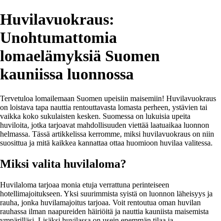
Huvilavuokraus:
Unohtumattomia
lomaelämyksiä Suomen
kauniissa luonnossa
Tervetuloa lomailemaan Suomen upeisiin maisemiin! Huvilavuokraus
on loistava tapa nauttia rentouttavasta lomasta perheen, ystävien tai
vaikka koko sukulaisten kesken. Suomessa on lukuisia upeita
huviloita, jotka tarjoavat mahdollisuuden viettää laatuaikaa luonnon
helmassa. Tässä artikkelissa kerromme, miksi huvilavuokraus on niin
suosittua ja mitä kaikkea kannattaa ottaa huomioon huvilaa valitessa.
Miksi valita huvilaloma?
Huvilaloma tarjoaa monia etuja verrattuna perinteiseen
hotellimajoitukseen. Yksi suurimmista syistä on luonnon läheisyys ja
rauha, jonka huvilamajoitus tarjoaa. Voit rentoutua oman huvilan
rauhassa ilman naapureiden häiriöitä ja nauttia kauniista maisemista
ympärilläsi. Lisäksi huvilassa on usein enemmän tilaa ja