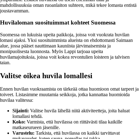
mahdollisuuksia oman ruoanlaiton suhteen, mikä tekee lomasta entistä
joustavamman.
Huvilaloman suosituimmat kohteet Suomessa
Suomessa on lukuisia upeita paikkoja, joissa voit vuokrata huvilan
lomasi ajaksi. Yksi suosituimmista alueista on ehdottomasti Saimaan
alue, jossa pääset nauttimaan kauniista järvimaisemista ja
monipuolisesta luonnosta. Myös Lappi tarjoaa upeita
huvilamajoituksia, joissa voit kokea revontulien loisteen ja talvisen
taian.
Valitse oikea huvila lomallesi
Ennen huvilan vuokraamista on tärkeää ottaa huomioon omat tarpeet ja
toiveet. Listasimme muutamia seikkoja, jotka kannattaa huomioida
huvilaa valitessa:
Sijainti:
Valitse huvila lähellä niitä aktiviteetteja, joita haluat
lomallasi tehdä.
Koko:
Varmista, että huvilassa on riittävästi tilaa kaikille
matkaseurueen jäsenille.
Varustelu:
Tarkista, että huvilassa on kaikki tarvittavat
mukavuudet, kuten sauna, poreallas tai takka.