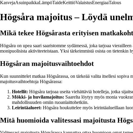
Kasveja
Asuinpaikka
Lämpö
Taide
Keittiö
Valaistus
Energiaa
Talous
Högsåra majoitus – Löydä unelmi
Mikä tekee Högsårasta erityisen matkakoh
Högsåra on upea saari saaristomme sydämessä, joka tarjoaa vierailleen a
monipuolisista aktiviteeteistaan. Yksi tärkeimmistä osista on tietenkin 
Högsåran majoitusvaihtoehdot
Kun suunnittelet matkaa Högsårassa, on tärkeää valita itsellesi sopiva m
majoitusvaihtoehtoja Högsårassa:
Hotellit:
Högsåra tarjoaa useita viehättäviä hotelleja, jotka sijait
Mökki- ja huvilamajoitus:
Saarelta löytyy myös monia vuokramök
mahdollisuuden omiin ruoanlaittohetkiin.
Leirintäalueet:
Högsåra houkuttelee myös leirintäalueillaan luonno
Mitä huomioida valitessasi majoitusta Hög
Valitessasi majoitusta Högsårassa kannattaa ottaa huomioon omat tarpeesi 