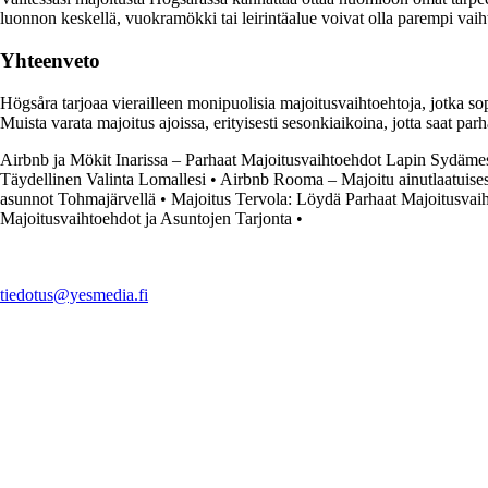
luonnon keskellä, vuokramökki tai leirintäalue voivat olla parempi vaih
Yhteenveto
Högsåra tarjoaa vierailleen monipuolisia majoitusvaihtoehtoja, jotka sopi
Muista varata majoitus ajoissa, erityisesti sesonkiaikoina, jotta saat pa
Airbnb ja Mökit Inarissa – Parhaat Majoitusvaihtoehdot Lapin Sydäme
Täydellinen Valinta Lomallesi
•
Airbnb Rooma – Majoitu ainutlaatuises
asunnot Tohmajärvellä
•
Majoitus Tervola: Löydä Parhaat Majoitusvai
Majoitusvaihtoehdot ja Asuntojen Tarjonta
•
tiedotus@yesmedia.fi