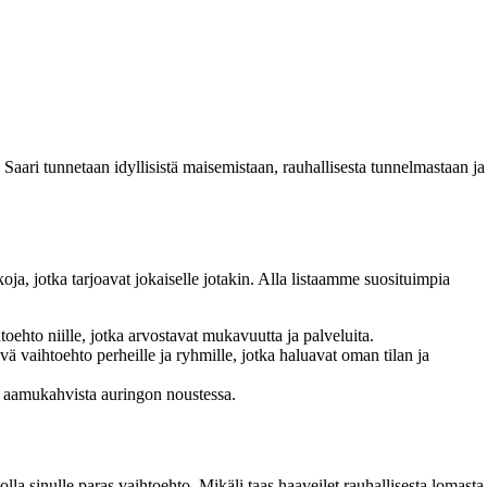
Saari tunnetaan idyllisistä maisemistaan, rauhallisesta tunnelmastaan ja
ja, jotka tarjoavat jokaiselle jotakin. Alla listaamme suosituimpia
toehto niille, jotka arvostavat mukavuutta ja palveluita.
 vaihtoehto perheille ja ryhmille, jotka haluavat oman tilan ja
tia aamukahvista auringon noustessa.
lla sinulle paras vaihtoehto. Mikäli taas haaveilet rauhallisesta lomasta