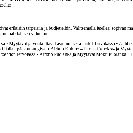
toehto.
vat erilaisiin tarpeisiin ja budjetteihin. Valitsemalla itsellesi sopivan
rhaan mahdollisen valinnan.
ssä
•
Myytävät ja vuokrattavat asunnot sekä mökit Toivakassa
•
Antibes
ti Italian pääkaupungissa
•
Airbnb Kuhmo – Parhaat Vuokra- ja Myytä
htoehdot Tervolassa
•
Airbnb Puolanka ja Myytävät Mökit Puolanka – 