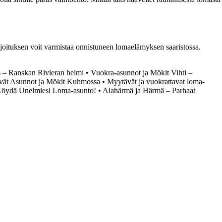
 majoituksen voit varmistaa onnistuneen lomaelämyksen saaristossa.
 – Ranskan Rivieran helmi
•
Vuokra-asunnot ja Mökit Vihti –
vät Asunnot ja Mökit Kuhmossa
•
Myytävät ja vuokrattavat loma-
Löydä Unelmiesi Loma-asunto!
•
Alahärmä ja Härmä – Parhaat