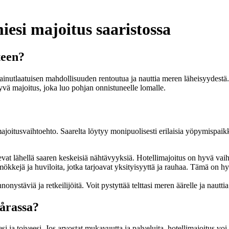
esi majoitus saaristossa
teen?
inutlaatuisen mahdollisuuden rentoutua ja nauttia meren läheisyydestä. 
hyvä majoitus, joka luo pohjan onnistuneelle lomalle.
ajoitusvaihtoehto. Saarelta löytyy monipuolisesti erilaisia yöpymispaikko
sevat lähellä saaren keskeisiä nähtävyyksiä. Hotellimajoitus on hyvä vaih
kejä ja huviloita, jotka tarjoavat yksityisyyttä ja rauhaa. Tämä on hyvä
nystäviä ja retkeilijöitä. Voit pystyttää telttasi meren äärelle ja naut
sårassa?
ja toiveesi. Jos arvostat mukavuutta ja palveluita, hotellimajoitus voi o