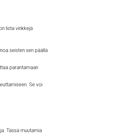
n lista vinkkejä
inoa seisten sen päällä
uttaa parantamaan
teuttamiseen. Se voi
tuja. Tässä muutamia