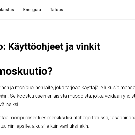
laistus
Energiaa
Talous
 Käyttöohjeet ja vinkit
moskuutio?
nen ja monipuolinen laite, joka tarjoaa käyttäjälle lukuisia mahdoll
tteihin. Se koostuu usein erilaisista muodoista, jotka voidaan yhdist
älineiksi.
ää monipuolisesti esimerkiksi liikuntaharjoittelussa, tasapainoh
 niin lapsille, aikuisille kuin vanhuksillekin.