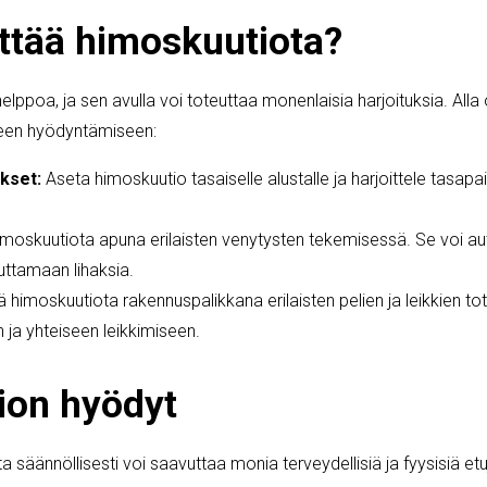
ttää himoskuutiota?
ppoa, ja sen avulla voi toteuttaa monenlaisia harjoituksia. Alla o
een hyödyntämiseen:
kset:
Aseta himoskuutio tasaiselle alustalle ja harjoittele tasapa
moskuutiota apuna erilaisten venytysten tekemisessä. Se voi a
outtamaan lihaksia.
 himoskuutiota rakennuspalikkana erilaisten pelien ja leikkien to
 ja yhteiseen leikkimiseen.
ion hyödyt
 säännöllisesti voi saavuttaa monia terveydellisiä ja fyysisiä e