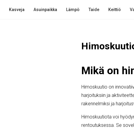
Kasveja
Asuinpaikka
Lämpö
Taide
Keittiö
Va
Himoskuutio:
Mikä on hi
Himoskuutio on innovatiivi
harjoituksiin ja aktivitee
rakennelmiksi ja harjoitusv
Himoskuutiota voi hyödynt
rentoutuksessa. Se soveltuu