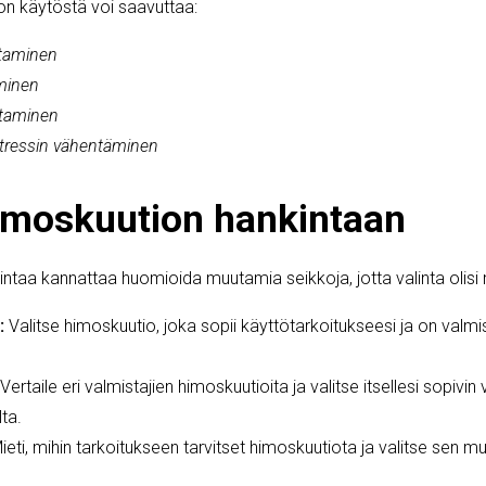
on käytöstä voi saavuttaa:
ntaminen
minen
ttaminen
tressin vähentäminen
imoskuution hankintaan
ntaa kannattaa huomioida muutamia seikkoja, jotta valinta olis
:
Valitse himoskuutio, joka sopii käyttötarkoitukseesi ja on valmi
Vertaile eri valmistajien himoskuutioita ja valitse itsellesi sopivin
ta.
eti, mihin tarkoitukseen tarvitset himoskuutiota ja valitse sen mu