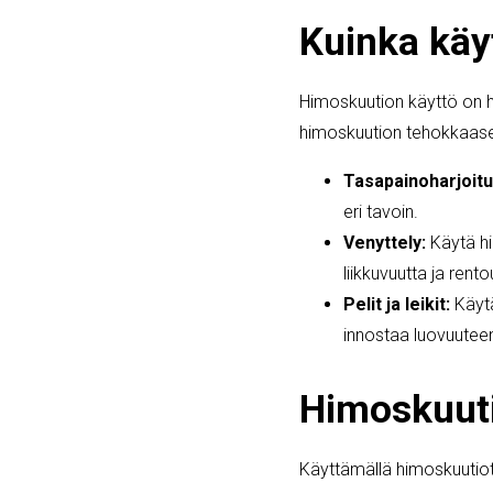
Kuinka käy
Himoskuution käyttö on hel
himoskuution tehokkaas
Tasapainoharjoitu
eri tavoin.
Venyttely:
Käytä hi
liikkuvuutta ja rent
Pelit ja leikit:
Käytä
innostaa luovuuteen
Himoskuut
Käyttämällä himoskuutiota