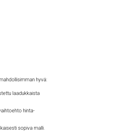
i mahdollisimman hyvä:
stettu laadukkaista
 vaihtoehto hinta-
kaisesti sopiva malli.