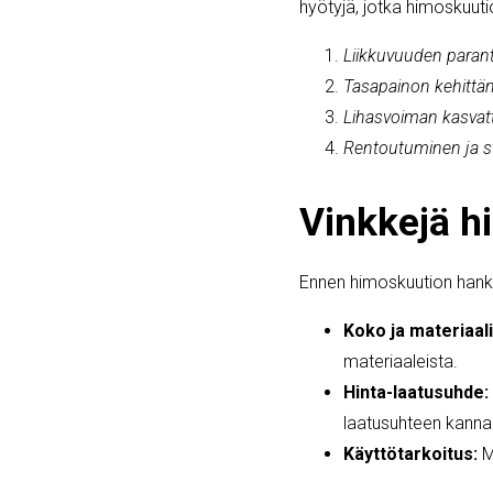
hyötyjä, jotka himoskuuti
Liikkuvuuden para
Tasapainon kehittä
Lihasvoiman kasva
Rentoutuminen ja s
Vinkkejä h
Ennen himoskuution hanki
Koko ja materiaali
materiaaleista.
Hinta-laatusuhde:
laatusuhteen kannal
Käyttötarkoitus:
Mi