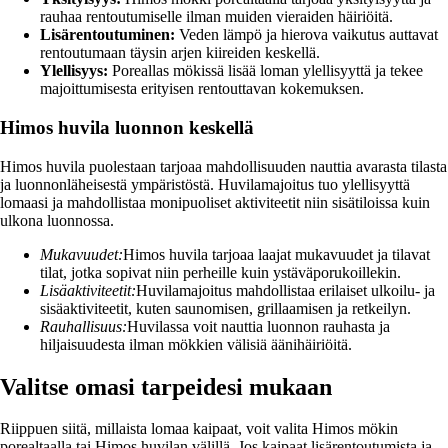
rauhaa rentoutumiselle ilman muiden vieraiden häiriöitä.
Lisärentoutuminen:
Veden lämpö ja hierova vaikutus auttavat
rentoutumaan täysin arjen kiireiden keskellä.
Ylellisyys:
Poreallas mökissä lisää loman ylellisyyttä ja tekee
majoittumisesta erityisen rentouttavan kokemuksen.
Himos huvila luonnon keskellä
Himos huvila puolestaan tarjoaa mahdollisuuden nauttia avarasta tilasta
ja luonnonläheisestä ympäristöstä. Huvilamajoitus tuo ylellisyyttä
lomaasi ja mahdollistaa monipuoliset aktiviteetit niin sisätiloissa kuin
ulkona luonnossa.
Mukavuudet:
Himos huvila tarjoaa laajat mukavuudet ja tilavat
tilat, jotka sopivat niin perheille kuin ystäväporukoillekin.
Lisäaktiviteetit:
Huvilamajoitus mahdollistaa erilaiset ulkoilu- ja
sisäaktiviteetit, kuten saunomisen, grillaamisen ja retkeilyn.
Rauhallisuus:
Huvilassa voit nauttia luonnon rauhasta ja
hiljaisuudesta ilman mökkien välisiä äänihäiriöitä.
Valitse omasi tarpeidesi mukaan
Riippuen siitä, millaista lomaa kaipaat, voit valita Himos mökin
porealtaalla tai Himos huvilan välillä. Jos kaipaat lisärentoutumista ja