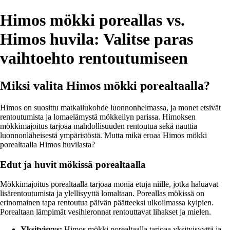
Himos mökki poreallas vs.
Himos huvila: Valitse paras
vaihtoehto rentoutumiseen
Miksi valita Himos mökki porealtaalla?
Himos on suosittu matkailukohde luonnonhelmassa, ja monet etsivät
rentoutumista ja lomaelämystä mökkeilyn parissa. Himoksen
mökkimajoitus tarjoaa mahdollisuuden rentoutua sekä nauttia
luonnonläheisestä ympäristöstä. Mutta mikä eroaa Himos mökki
porealtaalla Himos huvilasta?
Edut ja huvit mökissä porealtaalla
Mökkimajoitus porealtaalla tarjoaa monia etuja niille, jotka haluavat
lisärentoutumista ja ylellisyyttä lomaltaan. Poreallas mökissä on
erinomainen tapa rentoutua päivän päätteeksi ulkoilmassa kylpien.
Porealtaan lämpimät vesihieronnat rentouttavat lihakset ja mielen.
Yksityisyys:
Himos mökki porealtaalla tarjoaa yksityisyyttä ja