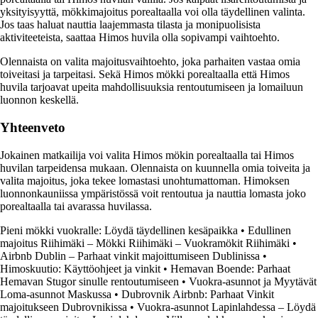
yksityisyyttä, mökkimajoitus porealtaalla voi olla täydellinen valinta.
Jos taas haluat nauttia laajemmasta tilasta ja monipuolisista
aktiviteeteista, saattaa Himos huvila olla sopivampi vaihtoehto.
Olennaista on valita majoitusvaihtoehto, joka parhaiten vastaa omia
toiveitasi ja tarpeitasi. Sekä Himos mökki porealtaalla että Himos
huvila tarjoavat upeita mahdollisuuksia rentoutumiseen ja lomailuun
luonnon keskellä.
Yhteenveto
Jokainen matkailija voi valita Himos mökin porealtaalla tai Himos
huvilan tarpeidensa mukaan. Olennaista on kuunnella omia toiveita ja
valita majoitus, joka tekee lomastasi unohtumattoman. Himoksen
luonnonkauniissa ympäristössä voit rentoutua ja nauttia lomasta joko
porealtaalla tai avarassa huvilassa.
Pieni mökki vuokralle: Löydä täydellinen kesäpaikka
•
Edullinen
majoitus Riihimäki – Mökki Riihimäki – Vuokramökit Riihimäki
•
Airbnb Dublin – Parhaat vinkit majoittumiseen Dublinissa
•
Himoskuutio: Käyttöohjeet ja vinkit
•
Hemavan Boende: Parhaat
Hemavan Stugor sinulle rentoutumiseen
•
Vuokra-asunnot ja Myytävät
Loma-asunnot Maskussa
•
Dubrovnik Airbnb: Parhaat Vinkit
majoitukseen Dubrovnikissa
•
Vuokra-asunnot Lapinlahdessa – Löydä