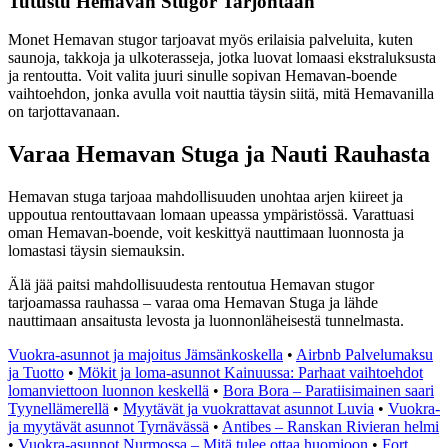
Tutustu Hemavan Stugor Tarjontaan
Monet Hemavan stugor tarjoavat myös erilaisia palveluita, kuten
saunoja, takkoja ja ulkoterasseja, jotka luovat lomaasi ekstraluksusta
ja rentoutta. Voit valita juuri sinulle sopivan Hemavan-boende
vaihtoehdon, jonka avulla voit nauttia täysin siitä, mitä Hemavanilla
on tarjottavanaan.
Varaa Hemavan Stuga ja Nauti Rauhasta
Hemavan stuga tarjoaa mahdollisuuden unohtaa arjen kiireet ja
uppoutua rentouttavaan lomaan upeassa ympäristössä. Varattuasi
oman Hemavan-boende, voit keskittyä nauttimaan luonnosta ja
lomastasi täysin siemauksin.
Älä jää paitsi mahdollisuudesta rentoutua Hemavan stugor
tarjoamassa rauhassa – varaa oma Hemavan Stuga ja lähde
nauttimaan ansaitusta levosta ja luonnonläheisestä tunnelmasta.
Vuokra-asunnot ja majoitus Jämsänkoskella
•
Airbnb Palvelumaksu
ja Tuotto
•
Mökit ja loma-asunnot Kainuussa: Parhaat vaihtoehdot
lomanviettoon luonnon keskellä
•
Bora Bora – Paratiisimainen saari
Tyynellämerellä
•
Myytävät ja vuokrattavat asunnot Luvia
•
Vuokra-
ja myytävät asunnot Tyrnävässä
•
Antibes – Ranskan Rivieran helmi
•
Vuokra-asunnot Nurmossa – Mitä tulee ottaa huomioon
•
Fort