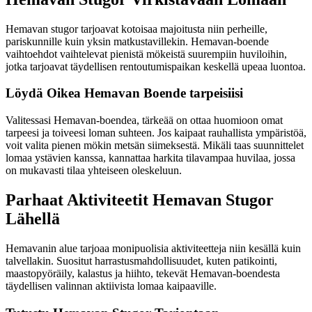
Hemavan stugor tarjoavat kotoisaa majoitusta niin perheille,
pariskunnille kuin yksin matkustavillekin. Hemavan-boende
vaihtoehdot vaihtelevat pienistä mökeistä suurempiin huviloihin,
jotka tarjoavat täydellisen rentoutumispaikan keskellä upeaa luontoa.
Löydä Oikea Hemavan Boende tarpeisiisi
Valitessasi Hemavan-boendea, tärkeää on ottaa huomioon omat
tarpeesi ja toiveesi loman suhteen. Jos kaipaat rauhallista ympäristöä,
voit valita pienen mökin metsän siimeksestä. Mikäli taas suunnittelet
lomaa ystävien kanssa, kannattaa harkita tilavampaa huvilaa, jossa
on mukavasti tilaa yhteiseen oleskeluun.
Parhaat Aktiviteetit Hemavan Stugor
Lähellä
Hemavanin alue tarjoaa monipuolisia aktiviteetteja niin kesällä kuin
talvellakin. Suositut harrastusmahdollisuudet, kuten patikointi,
maastopyöräily, kalastus ja hiihto, tekevät Hemavan-boendesta
täydellisen valinnan aktiivista lomaa kaipaaville.