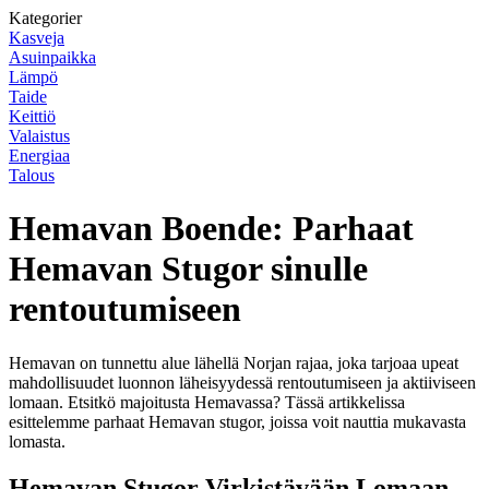
Kategorier
Kasveja
Asuinpaikka
Lämpö
Taide
Keittiö
Valaistus
Energiaa
Talous
Hemavan Boende: Parhaat
Hemavan Stugor sinulle
rentoutumiseen
Hemavan on tunnettu alue lähellä Norjan rajaa, joka tarjoaa upeat
mahdollisuudet luonnon läheisyydessä rentoutumiseen ja aktiiviseen
lomaan. Etsitkö majoitusta Hemavassa? Tässä artikkelissa
esittelemme parhaat Hemavan stugor, joissa voit nauttia mukavasta
lomasta.
Hemavan Stugor Virkistävään Lomaan