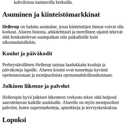
kahviloissa maistuvilla herkuilla.
Asuminen ja kiinteistömarkkinat
Hellerup
on haluttu asuinalue, jossa kiinteistöjen hinnat voivat olla
korkeat. Alueen historia, arkkitehtuuri ja merellinen sijainti tekevät
siitä houkuttelevan asuinpaikan niin paikallisille kuin
ulkomaalaisillekin.
Koulut ja päiväkodit
Perheystävällinen Hellerup tarjoaa laadukkaita kouluja ja
päiväkoteja lapsille. Alueen koulut ovat tunnettuja hyvästä
opetustasostaan ja monipuolisista opetusmahdollisuuksistaan.
Julkinen liikenne ja palvelut
Hellerupin hyvä julkisen liikenteen verkosto tekee siitä helposti
saavutettavan kaikille asukkaille. Alueella on myös monipuoliset
palvelut, kuten supermarketteja, apteekkeja ja terveyskeskuksia.
Lopuksi