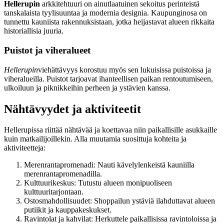
Hellerupin
arkkitehtuuri on ainutlaatuinen sekoitus perinteistä
tanskalaista tyylisuuntaa ja modernia designia. Kaupunginosa on
tunnettu kauniista rakennuksistaan, jotka heijastavat alueen rikkaita
historiallisia juuria.
Puistot ja viheralueet
Hellerupin
viehättävyys korostuu myös sen lukuisissa puistoissa ja
viheralueilla. Puistot tarjoavat ihanteellisen paikan rentoutumiseen,
ulkoiluun ja piknikkeihin perheen ja ystävien kanssa.
Nähtävyydet ja aktiviteetit
Hellerupissa riittää nähtävää ja koettavaa niin paikallisille asukkaille
kuin matkailijoillekin. Alla muutamia suosittuja kohteita ja
aktiviteetteja:
Merenrantapromenadi: Nauti kävelylenkeistä kauniilla
merenrantapromenadilla.
Kulttuurikeskus: Tutustu alueen monipuoliseen
kulttuuritarjontaan.
Ostosmahdollisuudet: Shoppailun ystäviä ilahduttavat alueen
putiikit ja kauppakeskukset.
Ravintolat ja kahvilat: Herkuttele paikallisissa ravintoloissa ja