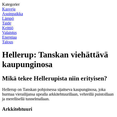
Kategorier
Kasveja
Asuinpaikka
Lämpö
Taide
Keittiö
Valaistus
Energiaa
Talous
Hellerup: Tanskan viehättävä
kaupunginosa
Mikä tekee Hellerupista niin erityisen?
Hellerup on Tanskan pohjoisessa sijaitseva kaupunginosa, joka
hurmaa vierailijansa upealla arkkitehtuurillaan, vehreillä puistoillaan
ja merellisellä tunnelmallaan.
Arkkitehtuuri