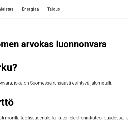
laistus
Energiaa
Talous
omen arvokas luonnonvara
rku?
vara, joka on Suomessa runsaasti esiintyvä jalometalli.
ttö
ti monilla teollisuudenaloilla, kuten elektroniikkateollisuudessa, 