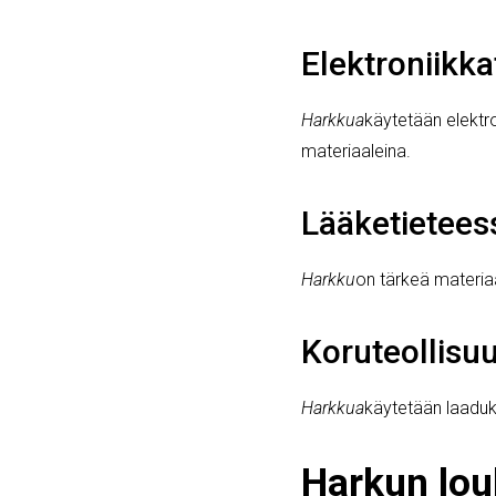
Elektroniikka
Harkkua
käytetään elektr
materiaaleina.
Lääketietees
Harkku
on tärkeä materia
Koruteollisu
Harkkua
käytetään laaduk
Harkun louh