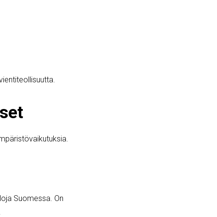
entiteollisuutta.
set
ympäristövaikutuksia.
aloja Suomessa. On
.