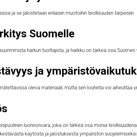
ssa ja se jalostetaan erilaisiin muotoihin teollisuuden tarpeisiin.
kitys Suomelle
urimmista harkun tuottajista, ja harkku on tärkeä osa Suomen vi
tävyys ja ympäristövaikutuk
rrätettävissä oleva materiaali, mutta sen louhinta voi aiheuttaa 
ös
nipuolinen luonnonvara, joka on tärkeä osa monia teollisuuden
 kestävästä käytöstä ja jalostuksesta ympäristön suojelemiseksi