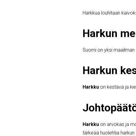
Harkkua louhitaan kaivoksi
Harkun mer
Suomi on yksi maailman su
Harkun kes
Harkku
on kestävä ja kie
Johtopäät
Harkku
on arvokas ja mo
tärkeää huolehtia harkun