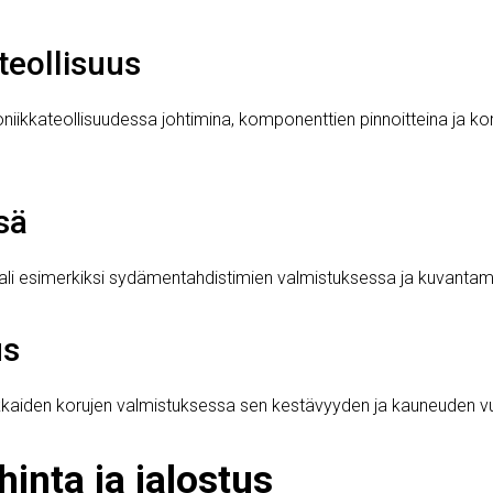
teollisuus
oniikkateollisuudessa johtimina, komponenttien pinnoitteina ja k
sä
ali esimerkiksi sydämentahdistimien valmistuksessa ja kuvantamis
us
kaiden korujen valmistuksessa sen kestävyyden ja kauneuden v
inta ja jalostus