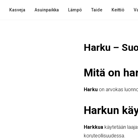
Kasveja
Asuinpaikka
Lämpö
Taide
Keittiö
Va
Harku – Su
Mitä on ha
Harku
on arvokas luonnon
Harkun käy
Harkkua
käytetään laajas
koruteollisuudessa.