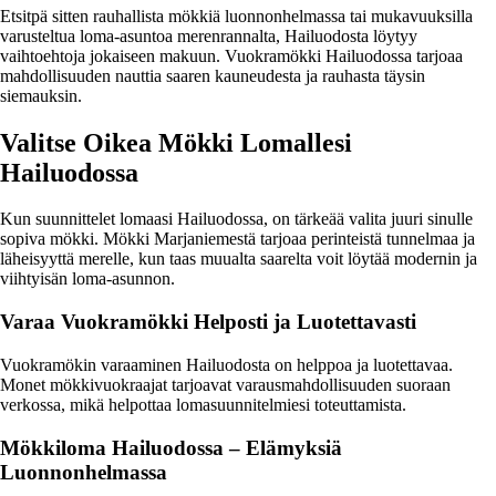
Etsitpä sitten rauhallista mökkiä luonnonhelmassa tai mukavuuksilla
varusteltua loma-asuntoa merenrannalta, Hailuodosta löytyy
vaihtoehtoja jokaiseen makuun. Vuokramökki Hailuodossa tarjoaa
mahdollisuuden nauttia saaren kauneudesta ja rauhasta täysin
siemauksin.
Valitse Oikea Mökki Lomallesi
Hailuodossa
Kun suunnittelet lomaasi Hailuodossa, on tärkeää valita juuri sinulle
sopiva mökki. Mökki Marjaniemestä tarjoaa perinteistä tunnelmaa ja
läheisyyttä merelle, kun taas muualta saarelta voit löytää modernin ja
viihtyisän loma-asunnon.
Varaa Vuokramökki Helposti ja Luotettavasti
Vuokramökin varaaminen Hailuodosta on helppoa ja luotettavaa.
Monet mökkivuokraajat tarjoavat varausmahdollisuuden suoraan
verkossa, mikä helpottaa lomasuunnitelmiesi toteuttamista.
Mökkiloma Hailuodossa – Elämyksiä
Luonnonhelmassa