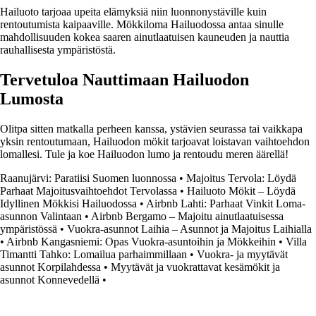
Hailuoto tarjoaa upeita elämyksiä niin luonnonystäville kuin
rentoutumista kaipaaville. Mökkiloma Hailuodossa antaa sinulle
mahdollisuuden kokea saaren ainutlaatuisen kauneuden ja nauttia
rauhallisesta ympäristöstä.
Tervetuloa Nauttimaan Hailuodon
Lumosta
Olitpa sitten matkalla perheen kanssa, ystävien seurassa tai vaikkapa
yksin rentoutumaan, Hailuodon mökit tarjoavat loistavan vaihtoehdon
lomallesi. Tule ja koe Hailuodon lumo ja rentoudu meren äärellä!
Raanujärvi: Paratiisi Suomen luonnossa
•
Majoitus Tervola: Löydä
Parhaat Majoitusvaihtoehdot Tervolassa
•
Hailuoto Mökit – Löydä
Idyllinen Mökkisi Hailuodossa
•
Airbnb Lahti: Parhaat Vinkit Loma-
asunnon Valintaan
•
Airbnb Bergamo – Majoitu ainutlaatuisessa
ympäristössä
•
Vuokra-asunnot Laihia – Asunnot ja Majoitus Laihialla
•
Airbnb Kangasniemi: Opas Vuokra-asuntoihin ja Mökkeihin
•
Villa
Timantti Tahko: Lomailua parhaimmillaan
•
Vuokra- ja myytävät
asunnot Korpilahdessa
•
Myytävät ja vuokrattavat kesämökit ja
asunnot Konnevedellä
•