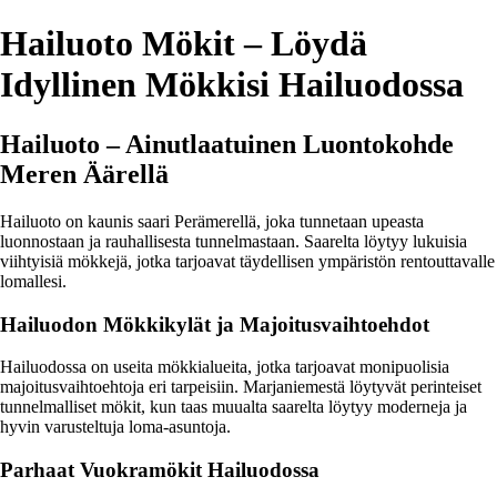
Hailuoto Mökit – Löydä
Idyllinen Mökkisi Hailuodossa
Hailuoto – Ainutlaatuinen Luontokohde
Meren Äärellä
Hailuoto on kaunis saari Perämerellä, joka tunnetaan upeasta
luonnostaan ja rauhallisesta tunnelmastaan. Saarelta löytyy lukuisia
viihtyisiä mökkejä, jotka tarjoavat täydellisen ympäristön rentouttavalle
lomallesi.
Hailuodon Mökkikylät ja Majoitusvaihtoehdot
Hailuodossa on useita mökkialueita, jotka tarjoavat monipuolisia
majoitusvaihtoehtoja eri tarpeisiin. Marjaniemestä löytyvät perinteiset
tunnelmalliset mökit, kun taas muualta saarelta löytyy moderneja ja
hyvin varusteltuja loma-asuntoja.
Parhaat Vuokramökit Hailuodossa