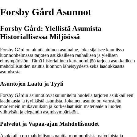
Forsby Gård Asunnot
Forsby Gård: Ylellistä Asumista
Historiallisessa Miljöössä
Forsby Gård on ainutlaatuinen asuinalue, joka sijaitsee kauniissa
luonnonhelmassa tarjoten asukkailleen rauhallisen ja ylellisen
elinympäristön. Tämä historiallinen kartanomiljöö tarjoaa asukkailleen
mahdollisuuden nauttia luonnon läheisyydestä sekä laadukkaasta
asumisesta.
Asuntojen Laatu ja Tyyli
Forsby Gårdin asunnot ovat suunniteltu huolella tarjoten asukkailleen
laadukasta ja tyylikästä asumista. Jokainen asunto on varusteltu
modernein mukavuuksin ja korkealaatuisin materiaalein luoden
viihtyisän ja elegantin asumisympäristön.
Palvelut ja Vapaa-ajan Mahdollisuudet
Asukkailla on mahdollisuus nauttia monipuolisista palveluista ja