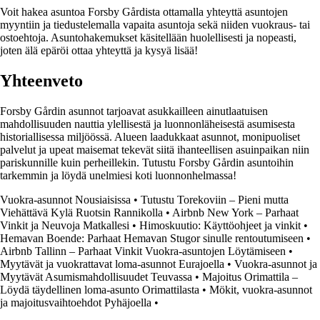
Voit hakea asuntoa Forsby Gårdista ottamalla yhteyttä asuntojen
myyntiin ja tiedustelemalla vapaita asuntoja sekä niiden vuokraus- tai
ostoehtoja. Asuntohakemukset käsitellään huolellisesti ja nopeasti,
joten älä epäröi ottaa yhteyttä ja kysyä lisää!
Yhteenveto
Forsby Gårdin asunnot tarjoavat asukkailleen ainutlaatuisen
mahdollisuuden nauttia ylellisestä ja luonnonläheisestä asumisesta
historiallisessa miljöössä. Alueen laadukkaat asunnot, monipuoliset
palvelut ja upeat maisemat tekevät siitä ihanteellisen asuinpaikan niin
pariskunnille kuin perheillekin. Tutustu Forsby Gårdin asuntoihin
tarkemmin ja löydä unelmiesi koti luonnonhelmassa!
Vuokra-asunnot Nousiaisissa
•
Tutustu Torekoviin – Pieni mutta
Viehättävä Kylä Ruotsin Rannikolla
•
Airbnb New York – Parhaat
Vinkit ja Neuvoja Matkallesi
•
Himoskuutio: Käyttöohjeet ja vinkit
•
Hemavan Boende: Parhaat Hemavan Stugor sinulle rentoutumiseen
•
Airbnb Tallinn – Parhaat Vinkit Vuokra-asuntojen Löytämiseen
•
Myytävät ja vuokrattavat loma-asunnot Eurajoella
•
Vuokra-asunnot ja
Myytävät Asumismahdollisuudet Teuvassa
•
Majoitus Orimattila –
Löydä täydellinen loma-asunto Orimattilasta
•
Mökit, vuokra-asunnot
ja majoitusvaihtoehdot Pyhäjoella
•