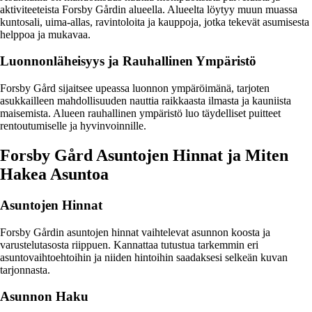
aktiviteeteista Forsby Gårdin alueella. Alueelta löytyy muun muassa
kuntosali, uima-allas, ravintoloita ja kauppoja, jotka tekevät asumisesta
helppoa ja mukavaa.
Luonnonläheisyys ja Rauhallinen Ympäristö
Forsby Gård sijaitsee upeassa luonnon ympäröimänä, tarjoten
asukkailleen mahdollisuuden nauttia raikkaasta ilmasta ja kauniista
maisemista. Alueen rauhallinen ympäristö luo täydelliset puitteet
rentoutumiselle ja hyvinvoinnille.
Forsby Gård Asuntojen Hinnat ja Miten
Hakea Asuntoa
Asuntojen Hinnat
Forsby Gårdin asuntojen hinnat vaihtelevat asunnon koosta ja
varustelutasosta riippuen. Kannattaa tutustua tarkemmin eri
asuntovaihtoehtoihin ja niiden hintoihin saadaksesi selkeän kuvan
tarjonnasta.
Asunnon Haku