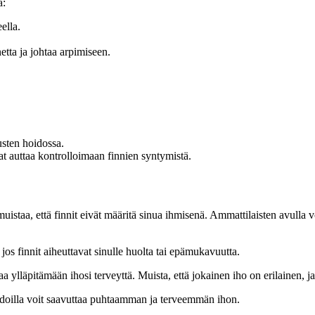
a:
ella.
netta ja johtaa arpimiseen.
usten hoidossa.
at auttaa kontrolloimaan finnien syntymistä.
uistaa, että finnit eivät määritä sinua ihmisenä. Ammattilaisten avulla 
 jos finnit aiheuttavat sinulle huolta tai epämukavuutta.
aa ylläpitämään ihosi terveyttä. Muista, että jokainen iho on erilainen, ja 
hoidoilla voit saavuttaa puhtaamman ja terveemmän ihon.