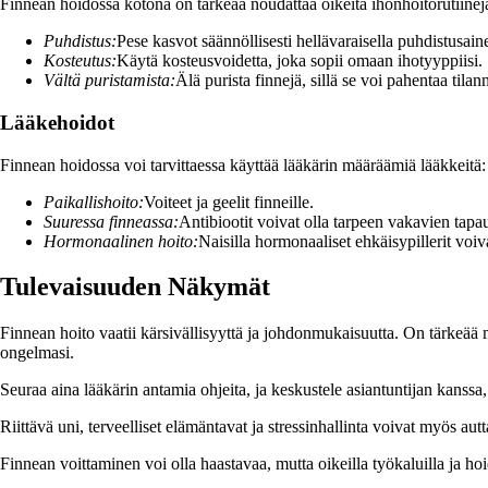
Finnean hoidossa kotona on tärkeää noudattaa oikeita ihonhoitorutiinej
Puhdistus:
Pese kasvot säännöllisesti hellävaraisella puhdistusaine
Kosteutus:
Käytä kosteusvoidetta, joka sopii omaan ihotyyppiisi.
Vältä puristamista:
Älä purista finnejä, sillä se voi pahentaa tilan
Lääkehoidot
Finnean hoidossa voi tarvittaessa käyttää lääkärin määräämiä lääkkeitä:
Paikallishoito:
Voiteet ja geelit finneille.
Suuressa finneassa:
Antibiootit voivat olla tarpeen vakavien tapa
Hormonaalinen hoito:
Naisilla hormonaaliset ehkäisypillerit voiv
Tulevaisuuden Näkymät
Finnean hoito vaatii kärsivällisyyttä ja johdonmukaisuutta. On tärkeää m
ongelmasi.
Seuraa aina lääkärin antamia ohjeita, ja keskustele asiantuntijan kanssa,
Riittävä uni, terveelliset elämäntavat ja stressinhallinta voivat myös autt
Finnean voittaminen voi olla haastavaa, mutta oikeilla työkaluilla ja 