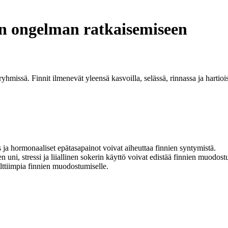
än ongelman ratkaisemiseen
yhmissä. Finnit ilmenevät yleensä kasvoilla, selässä, rinnassa ja hartio
s ja hormonaaliset epätasapainot voivat aiheuttaa finnien syntymistä.
uni, stressi ja liiallinen sokerin käyttö voivat edistää finnien muodost
alttiimpia finnien muodostumiselle.