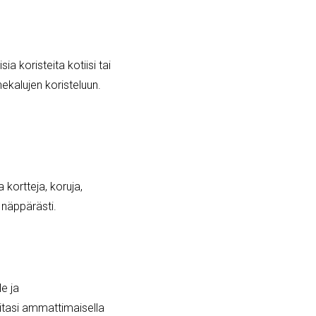
a koristeita kotiisi tai
nekalujen koristeluun.
 kortteja, koruja,
 näppärästi.
le ja
ioitasi ammattimaisella