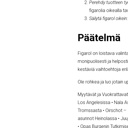
Perehdy tuotteen ty
figarolia oikealla 
Säilytä figarol oikein:
Päätelmä
Figarol on loistava valinta
monipuolisesti ja helposti
kestäviä vaihtoehtoja erila
Ole rohkea ja luo jotain u
Myytävät ja Vuokrattavat
Los Angelesissa
•
Nala As
Tromssasta
•
Oirschot – 
asunnot Heinolassa
•
Juu
•
Opas Burgenin Tutkimis