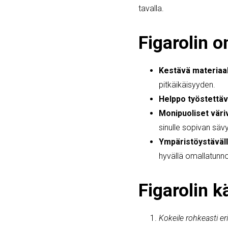
tavalla.
Figarolin 
Kestävä materiaal
pitkäikäisyyden.
Helppo työstettäv
Monipuoliset väri
sinulle sopivan säv
Ympäristöystäväll
hyvällä omallatunno
Figarolin k
Kokeile rohkeasti eri