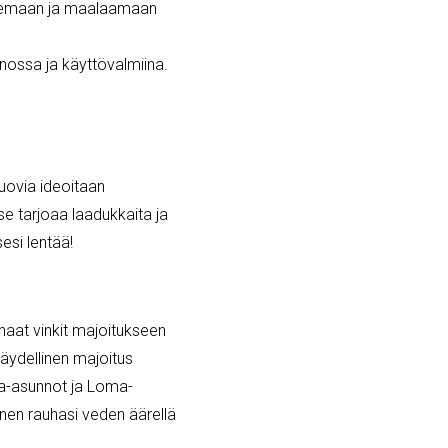
ilemaan ja maalaamaan
unnossa ja käyttövalmiina.
 luovia ideoitaan
 se tarjoaa laadukkaita ja
sesi lentää!
haat vinkit majoitukseen
äydellinen majoitus
ra-asunnot ja Loma-
en rauhasi veden äärellä