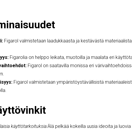
ominaisuudet
i:
Figarol valmistetaan laadukkaasta ja kestävästä materiaalista
yys:
Figarolia on helppo leikata, muotoilla ja maalata eri käyttöt
vaihtoehdot:
Figarol on saatavilla monissa eri värivaihtoehdoissa, 
yn.
isyys:
Figarol valmistetaan ympäristöystävällisistä materiaaleista
lla.
äyttövinkit
laisia käyttötarkoituksia:
Älä pelkää kokeilla uusia ideoita ja luovia 