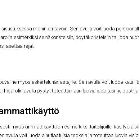
sisustuksessa monin eri tavoin. Sen avulla voit luoda persoonallisi
garolia esimerkiksi seinäkoristeisiin, pöytäkoristeisiin tai jopa huo
si asettaa rajat!
väline myös askarteluharrastajille. Sen avulla voit luoda kauniita
. Figarolin avulla pystyt toteuttamaan luovia ideoitasi helposti ja
 ammattikäyttö
esti myös ammattikäyttöön esimerkiksi taiteilijoille, käsityöläisil
 Sen avulla voit luoda ainutlaatuisia teoksia ja toteuttaa luovia vis