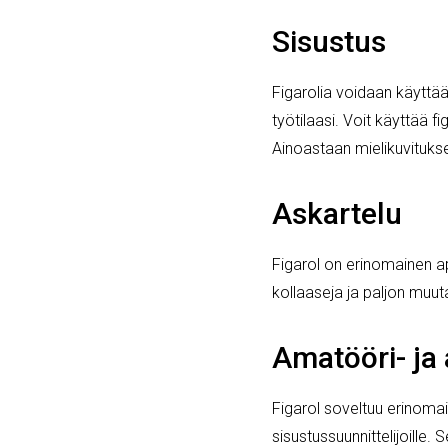
Sisustus
Figarolia voidaan käyttää 
työtilaasi. Voit käyttää fi
Ainoastaan mielikuvitukse
Askartelu
Figarol on erinomainen apu
kollaaseja ja paljon muuta
Amatööri- ja
Figarol soveltuu erinomais
sisustussuunnittelijoille.