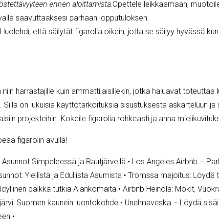
östettävyyteen ennen aloittamista:
Opettele leikkaamaan, muoto
tavalla saavuttaaksesi parhaan lopputuloksen.
Huolehdi, että säilytät figarolia oikein, jotta se säilyy hyvässä k
 niin harrastajille kuin ammattilaisillekin, jotka haluavat toteuttaa
. Sillä on lukuisia käyttötarkoituksia sisustuksesta askarteluun ja
isiin projekteihin. Kokeile figarolia rohkeasti ja anna mielikuvituk
peaa figarolin avulla!
 Asunnot Simpeleessä ja Rautjärvellä
•
Los Angeles Airbnb – Par
unnot: Ylellistä ja Edullista Asumista
•
Tromssa majoitus: Löydä t
Idyllinen paikka tutkia Alankomaita
•
Airbnb Heinola: Mökit, Vuok
järvi: Suomen kaunein luontokohde
•
Unelmaveska – Löydä sisäin
een
•