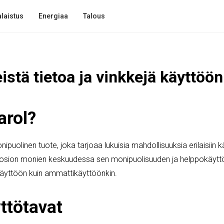
laistus
Energiaa
Talous
eistä tietoa ja vinkkejä käyttöön
arol?
ipuolinen tuote, joka tarjoaa lukuisia mahdollisuuksia erilaisiin kä
uosion monien keskuudessa sen monipuolisuuden ja helppokäytt
ekäyttöön kuin ammattikäyttöönkin.
ttötavat