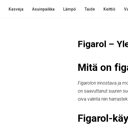
Kasveja
Asuinpaikka
Lämpö
Taide
Keittiö
Va
Figarol – Yl
Mitä on fig
Figarol
on innostava ja mon
on saavuttanut suuren s
oiva valinta niin harrast
Figarol-käy